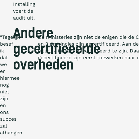
Instelling
voert de
audit uit.
Andere
“Tegelijk
De ministeries zijn niet de enigen die d
besef
en 2 provincies zijn gecertificeerd. Aan
gecertificeerde
ik
uiterlijk in 2025 gecertificeerd te zijn. D
dat
gecertificeerd zijn eerst toewerken naar 
overheden
we
er
hiermee
nog
niet
zijn
en
ons
succes
zal
afhangen