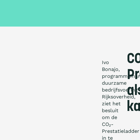
CO
Ivo
Bonajo,
Pr
programmaman
duurzame
al
bedrijfsvoering
Rijksoverheid,
ka
ziet het
besluit
om de
CO₂-
Prestatieladder
in te