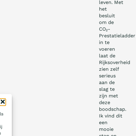
leven. Met
het
besluit
om de
CO₂-
Prestatieladder
in te
voeren
laat de
Rijksoverheid
zien zelf
serieus
aan de
slag te
zijn met
deze
boodschap.
ls
Ik vind dit
een
ij
mooie
s
stap en