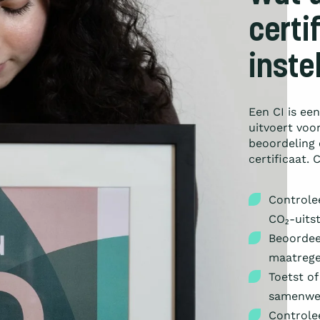
certi
inste
Een CI is een
uitvoert voor
beoordeling 
certificaat.
Controlee
CO₂-uitst
Beoordeel
maatregel
Toetst o
samenwer
Controle