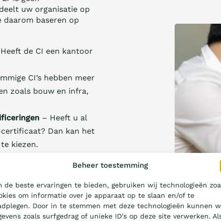
rdeelt uw organisatie op
e daarom baseren op
Heeft de CI een kantoor
mmige CI’s hebben meer
ren zoals bouw en infra,
ficeringen
– Heeft u al
-certificaat? Dan kan het
 te kiezen.
g
– Wanneer kunt u een
Beheer toestemming
 de beste ervaringen te bieden, gebruiken wij technologieën zoa
erdere CI’s om een
okies om informatie over je apparaat op te slaan en/of te
voor de audit zijn
adplegen. Door in te stemmen met deze technologieën kunnen w
w organisatie en het
gevens zoals surfgedrag of unieke ID's op deze site verwerken. Al