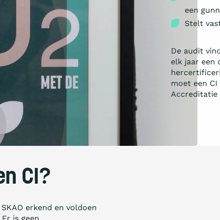
een gunn
Stelt vas
De audit vind
elk jaar een 
hercertifice
moet een CI 
Accreditatie 
en CI?
or SKAO erkend en voldoen
 Er is geen