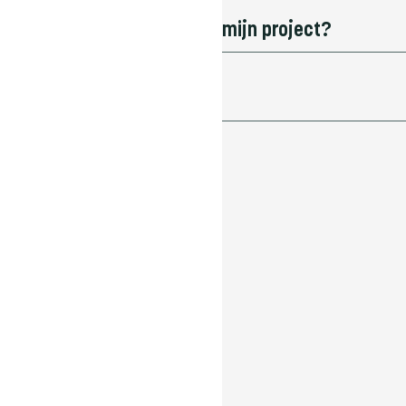
atie maatregelen neemt op mijn project?
et aan de eisen?