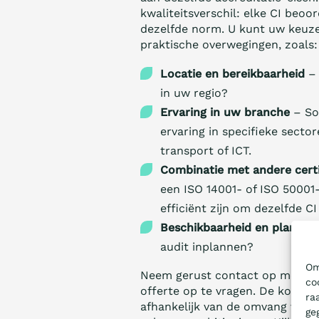
kwaliteitsverschil: elke CI beoo
dezelfde norm. U kunt uw keuz
praktische overwegingen, zoals:
Locatie en bereikbaarheid
– 
in uw regio?
Ervaring in uw branche
– So
ervaring in specifieke secto
transport of ICT.
Combinatie met andere certi
een ISO 14001- of ISO 50001
efficiënt zijn om dezelfde CI
Beschikbaarheid en plannin
audit inplannen?
Om
Neem gerust contact op met me
co
offerte op te vragen. De kosten 
ra
afhankelijk van de omvang van u
ge