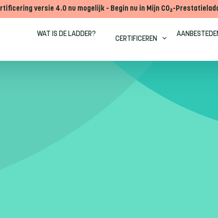
rtificering versie 4.0 nu mogelijk - Begin nu in Mijn CO₂-Prestatielad
WAT IS DE LADDER?
AANBESTEDE
CERTIFICEREN