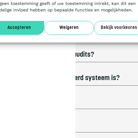
r meer informatie op de
 geen toestemming geeft of uw toestemming intrekt, kan dit een
delige invloed hebben op bepaalde functies en mogelijkheden.
Accepteren
Weigeren
Bekijk voorkeuren
 checklist beschikbaar voor audits?
atieladder een geaccrediteerd systeem is?