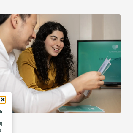
ls
ij
s