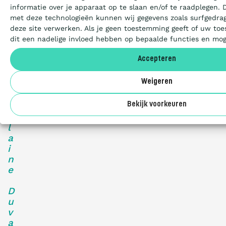
Certificeren
informatie over je apparaat op te slaan en/of te raadplegen.
e
met deze technologieën kunnen wij gegevens zoals surfgedrag
l
deze site verwerken. Als je geen toestemming geeft of uw to
Aanbesteden
dit een nadelige invloed hebben op bepaalde functies en mog
d
”
Accepteren
Deelnemers
Weigeren
G
h
Over ons
i
Bekijk voorkeuren
s
l
a
i
n
e
D
u
v
a