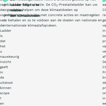
van
gebied van CO
-reductie. De CO
-Prestatieladder kan uw
a
Ladder helpt u te
2
2
de
organisatie helpen om deze klimaatdoelen op
C
voldoen
voordelen
gestructureerde wijze met concrete acties en maatregelen
re
aan klimaatdoelen
van
te behalen en zo te voldoen aan de doelen van nationale en
g
de
internationale klimaatafspraken.
v
Ladder
in
is
lo
dat
pr
het
v
u
ve
nauwkeurig
af
inzicht
D
geeft
C
in
Pr
de
br
uitstoot
d
binnen
pr
scope
o
1
in
en
e