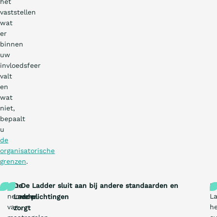
het
vaststellen
wat
er
binnen
uw
invloedsfeer
valt
en
wat
niet,
bepaalt
u
de
organisatorische
grenzen
.
Het
De
De Ladder sluit aan bij andere standaarden en
D
nemen
L
Ladder
verplichtingen
van
he
zorgt