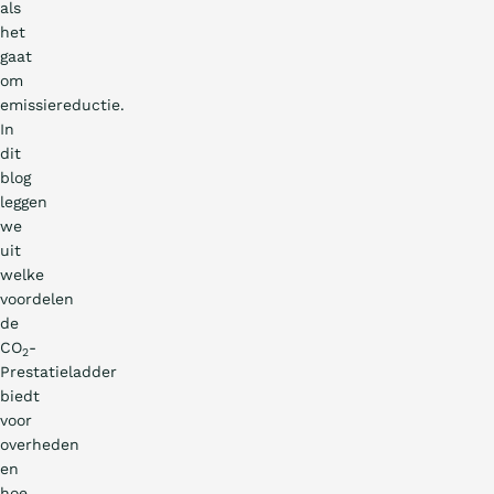
als
het
gaat
om
emissiereductie.
In
dit
blog
leggen
we
uit
welke
voordelen
de
CO
-
2
Prestatieladder
biedt
voor
overheden
en
hoe