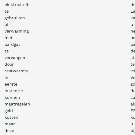
elektriciteit
d
te
L
gebruiken
k
of
u
verwarming
h
met
o
aardgas
a
te
d
vervangen
s
door
te
restwarmte.
vo
In
Vo
eerste
z
instantie
d
kunnen
L
maatregelen
al
geld
E
kosten,
k
maar
u
deze
bi