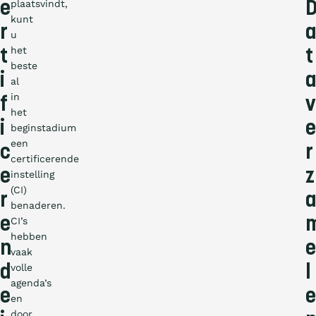
plaatsvindt,
e
kunt
r
a
u
het
t
t
beste
i
a
al
in
f
v
het
i
e
beginstadium
een
c
r
certificerende
e
z
instelling
(CI)
r
a
benaderen.
e
CI’s
hebben
n
e
vaak
volle
d
l
agenda’s
e
e
en
door