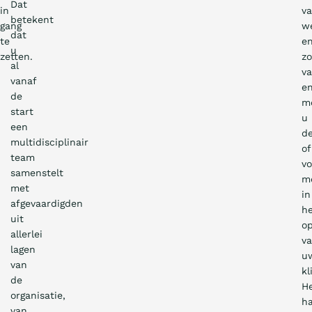
Dat
in
va
betekent
gang
w
dat
te
en
u
zetten.
zo
al
va
vanaf
e
de
mo
start
u
een
de
multidisciplinair
of
team
vo
samenstelt
m
met
in
afgevaardigden
h
uit
op
allerlei
v
lagen
u
van
kl
de
H
organisatie,
h
van