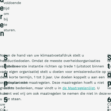
d
voldoende
e
tijd
om
r
bij
e
te
sturen.
n
Na
Aan de hand van uw klimaatvoetafdruk stelt u
O
S
het
reductiedoelen. Omdat de meeste overheidsorganisaties
te
t
t
vaststellen
zich in eerste instantie richten op trede 1 (uitstoot binnen
zo
van
de eigen organisatie) stelt u doelen voor emissiereductie op
vo
a
a
de
de korte termijn, 1 tot 3 jaar. Uw doelen koppelt u aan een
e
p
organisatorische
actieplan met maatregelen. Deze maatregelen hoeft u niet
c
grenzen
zelf te bedenken, maar vindt u in
de Maatregelenlijst
. U
ve
kunt
bent wel vrij om ook maatregelen te nemen die niet in deze
w
5
u
lijst staan.
d
uw
C
:
:
CO
-
Pr
2