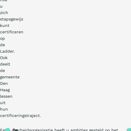
u
zich
stapsgewijs
kunt
certificeren
op
de
Ladder.
Ook
deelt
de
gemeente
Den
Haag
lessen
uit
hun
certificeringstraject.
Een
Als overheidsorganisatie heeft u ambities gesteld op het
De
W