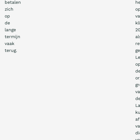
betalen
h
zich
op
op
v
de
kl
lange
20
termijn
al
vaak
re
terug.
ge
Le
op
d
or
g
v
d
L
k
af
v
di
v