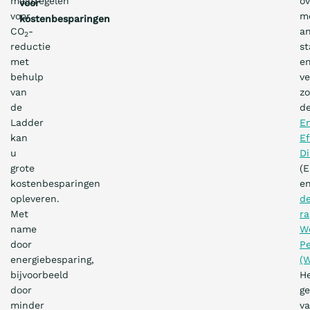
maatregelen
ov
voor
voor
m
kostenbesparingen
CO
-
a
2
reductie
s
met
e
behulp
ve
van
zo
de
d
Ladder
E
kan
Ef
u
Di
grote
(E
kostenbesparingen
e
opleveren.
d
Met
ra
name
W
door
Pe
energiebesparing,
(
bijvoorbeeld
H
door
ge
minder
v