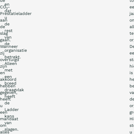
de
to
en
CO
-
e
2
dat
Prestatieladder
ja
u
aan
o
de
de
al
rest
slag
te
van
gaan.
or
de
Wanneer
D
organisatie
zij
ee
betrekt.
overtuigd
st
Alleen
zijn
hi
met
en
is
een
akkoord
h
breed
hebben
b
draagvlak
gegeven,
v
heeft
heeft
d
de
u
or
Ladder
een
gr
kans
mandaat
H
van
om
st
slagen.
alles
u