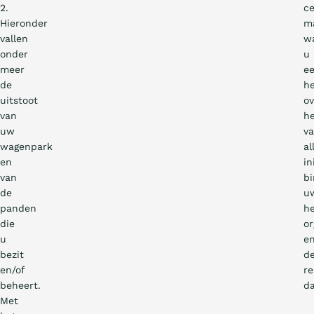
2.
ce
Hieronder
m
vallen
w
onder
u
meer
e
de
he
uitstoot
ov
van
he
uw
v
wagenpark
al
en
in
van
b
de
u
panden
he
die
or
u
e
bezit
d
en/of
re
beheert.
da
Met