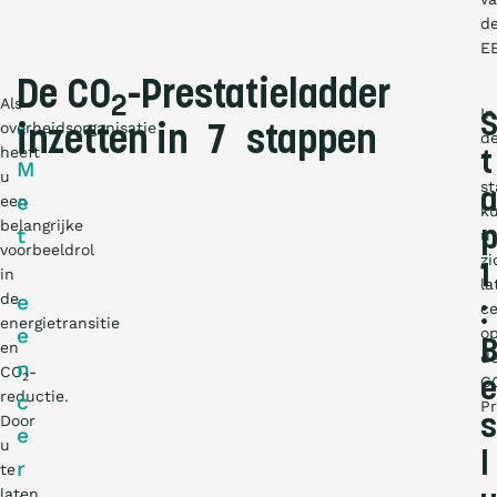
d
E
De CO
-Prestatieladder
2
Als
In
overheidsorganisatie
“
inzetten in 7 stappen
d
heeft
t
7
M
u
s
a
e
een
k
belangrijke
t
u
voorbeeldrol
zi
1
in
la
de
e
:
ce
energietransitie
e
o
en
d
n
CO
-
2
C
e
reductie.
c
Pr
Door
s
e
u
l
r
te
laten