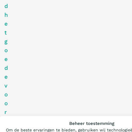
d
h
e
t
g
o
e
d
e
v
o
o
r
Wat is de Ladder?
b
Beheer toestemming
e
Om de beste ervaringen te bieden, gebruiken wij technologie