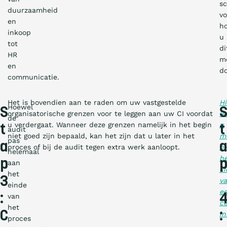
sc
duurzaamheid
vo
en
h
inkoop
u
tot
di
HR
m
en
d
communicatie.
Het is bovendien aan te raden om uw vastgestelde
Hi
Hoewel
S
organisatorische grenzen voor te leggen aan uw CI voordat
le
de
u verdergaat. Wanneer deze grenzen namelijk in het begin
u
t
t
audit
niet goed zijn bepaald, kan het zijn dat u later in het
m
pas
a
a
proces of bij de audit tegen extra werk aanloopt.
ov
helemaal
h
p
aan
ki
het
3
v
einde
e
:
van
ce
het
C
:
in
proces