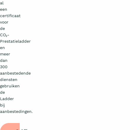
al
een
certificaat
voor
de
CO₂-
Prestatieladder
en
meer
dan
300
aanbestedende
diensten
gebruiken
de
Ladder
bij
aanbestedingen.