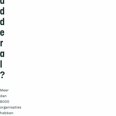
a
d
d
e
r
a
l
?
Meer
dan
8000
organisaties
hebben