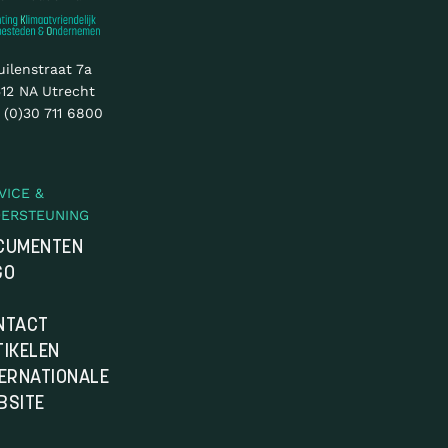
uilenstraat 7a
12 NA Utrecht
 (0)30 711 6800
VICE &
ERSTEUNING
CUMENTEN
GO
Q
NTACT
TIKELEN
TERNATIONALE
BSITE