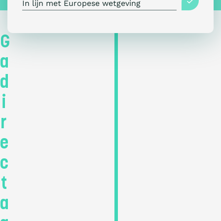
In lijn met Europese wetgeving
Klik
G
om
marketingcookies
a
te
accepteren
d
en
deze
i
inhoud
in
r
te
schakelen.
e
c
t
a