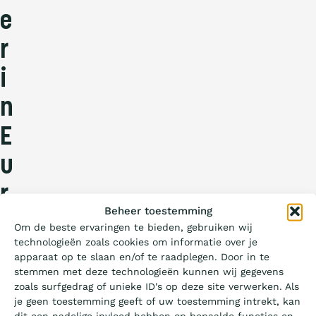
e
r
i
n
E
u
r
Wat is de Ladder?
Beheer toestemming
o
Om de beste ervaringen te bieden, gebruiken wij
technologieën zoals cookies om informatie over je
p
Certificeren
apparaat op te slaan en/of te raadplegen. Door in te
stemmen met deze technologieën kunnen wij gegevens
a
zoals surfgedrag of unieke ID's op deze site verwerken. Als
Aanbesteden
je geen toestemming geeft of uw toestemming intrekt, kan
dit een nadelige invloed hebben op bepaalde functies en