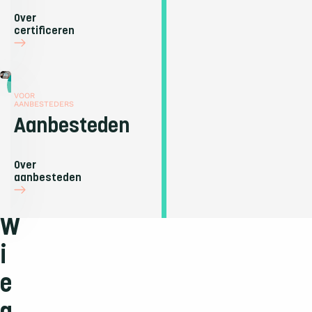
Over
certificeren
Over aanbesteden
VOOR
AANBESTEDERS
Aanbesteden
Over
aanbesteden
W
i
e