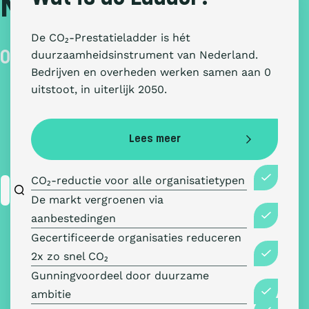
Nederland
De CO₂-Prestatieladder is hét
duurzaamheidsinstrument van Nederland.
Op weg naar 0 uitstoot
Bedrijven en overheden werken samen aan 0
uitstoot, in uiterlijk 2050.
Lees meer
CO₂
-reductie voor alle organisatietypen
De markt vergroenen via
aanbestedingen
Gecertificeerde organisaties reduceren
2x zo snel
CO₂
Gunningvoordeel door duurzame
ambitie