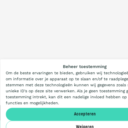
Wat is de Ladder?
Beheer toestemming
Om de beste ervaringen te bieden, gebruiken wij technologieë
Certificeren
om informatie over je apparaat op te slaan en/of te raadplege
stemmen met deze technologieën kunnen wij gegevens zoals 
unieke ID's op deze site verwerken. Als je geen toestemming 
Aanbesteden
toestemming intrekt, kan dit een nadelige invloed hebben op
functies en mogelijkheden.
Deelnemers
Accepteren
Privacy
Weigeren