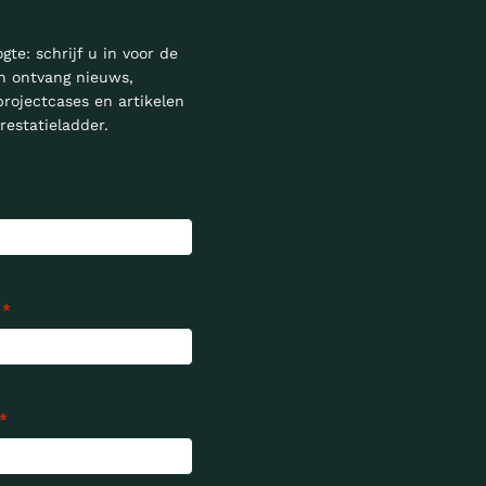
ogte: schrijf u in voor de
n ontvang nieuws,
projectcases en artikelen
restatieladder.
*
*