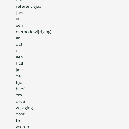
uw
referentiejaar
(het
is
een
methodewijziging)
en
dat
u
een
half
jaar
de
tijd
heeft
om
deze
wijziging
door
te
voeren.