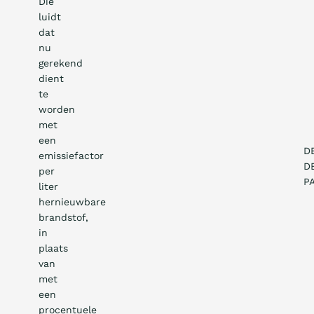
Die
luidt
dat
nu
gerekend
dient
te
worden
met
een
D
emissiefactor
D
per
P
liter
hernieuwbare
brandstof,
in
plaats
van
met
een
procentuele