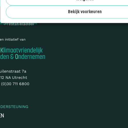
Cookies
Over ons
Sitemap
Bekijk voorkeuren
© 2026 CO₂-
Prestatieladder
en initiatief van
uilenstraat 7a
12 NA Utrecht
 (0)30 711 6800
NDERSTEUNING
EN