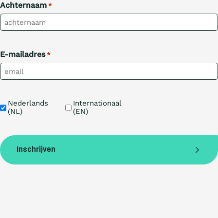
Achternaam
*
E-mailadres
*
Taal
Nederlands 
Internationaal 
(NL)
(EN)
Inschrijven