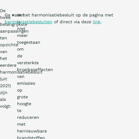
De
Ga naar het harmonisatiebesluit op de pagina met
Het
twee
harmonisatiebesluiten
is
of direct via deze
link
.
belangrijkste
niet
aanpassingen
meer
ten
toegestaan
opzichte
om
van
de
het
versterkte
eerdere
broeikaseffecten
harmonisatiebesluit
van
(uit
emissies
2021)
op
zijn
grote
als
hoogte
volgt:
te
reduceren
met
hernieuwbare
brandstoffen.