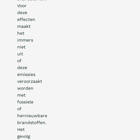
Voor
deze
effecten
maakt
het
immers
niet
uit
of
deze
emissies
veroorzaakt
worden
met
fossiele
of
hernieuwbare
brandstoffen.
Het
gevolg