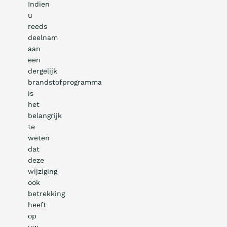
Indien
u
reeds
deelnam
aan
een
dergelijk
brandstofprogramma
is
het
belangrijk
te
weten
dat
deze
wijziging
ook
betrekking
heeft
op