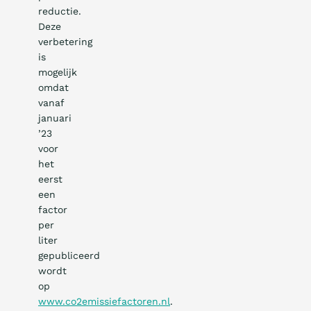
reductie.
Deze
verbetering
is
mogelijk
omdat
vanaf
januari
’23
voor
het
eerst
een
factor
per
liter
gepubliceerd
wordt
op
www.co2emissiefactoren.nl
.