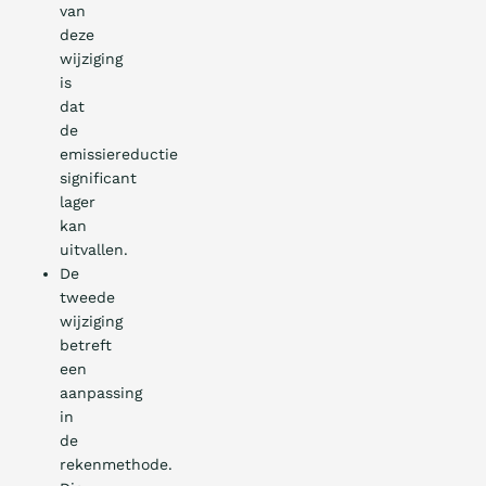
van
deze
wijziging
is
dat
de
emissiereductie
significant
lager
kan
uitvallen.
De
tweede
wijziging
betreft
een
aanpassing
in
de
rekenmethode.