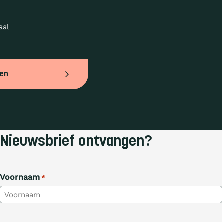
al 
ven
Nieuwsbrief ontvangen?
Voornaam
*