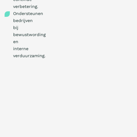
verbetering.
Ondersteunen
bedrijven
bij
bewustwording
en
interne
verduurzaming.