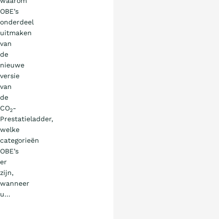
waarom
OBE’s
onderdeel
uitmaken
van
de
nieuwe
versie
van
de
CO
-
2
Prestatieladder,
welke
categorieën
OBE’s
er
zijn,
wanneer
u…