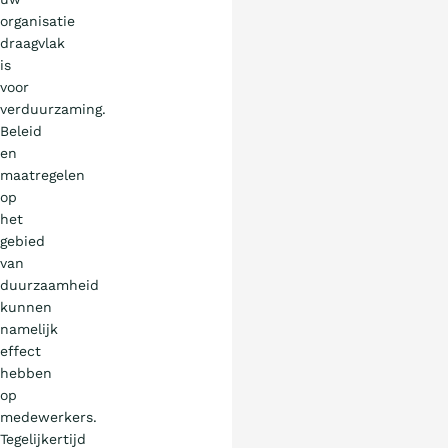
organisatie
draagvlak
is
voor
verduurzaming.
Beleid
en
maatregelen
op
het
gebied
van
duurzaamheid
kunnen
namelijk
effect
hebben
op
medewerkers.
Tegelijkertijd