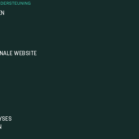
NDERSTEUNING
EN
ONALE WEBSITE
YSES
N