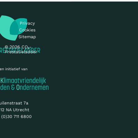
Privacy
Cookies
Sitemap
© 2026 CO₂-
Prestatieladder
en initiatief van
uilenstraat 7a
12 NA Utrecht
 (0)30 711 6800