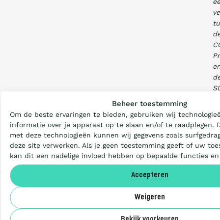
e
ve
t
d
C
Pr
e
d
Wat is de Ladder?
S
kl
Beheer toestemming
hi
Om de beste ervaringen te bieden, gebruiken wij technologie
Certificeren
informatie over je apparaat op te slaan en/of te raadplegen.
met deze technologieën kunnen wij gegevens zoals surfgedrag
deze site verwerken. Als je geen toestemming geeft of uw toe
Aanbesteden
kan dit een nadelige invloed hebben op bepaalde functies en
Accepteren
Deelnemers
DEEL
Weigeren
DEZE
Over ons
PAGINA
Bekijk voorkeuren