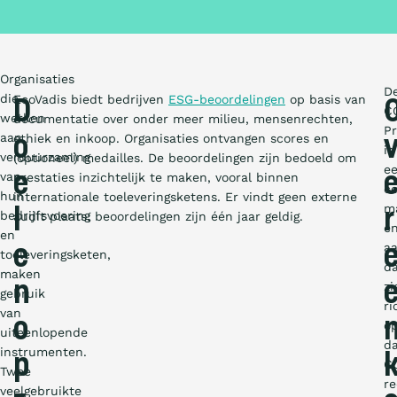
Organisaties
D
die
EcoVadis biedt bedrijven
ESG-beoordelingen
op basis van
D
C
werken
documentatie over onder meer milieu, mensenrechten,
Pr
aan
ethiek en inkoop. Organisaties ontvangen scores en
o
is
verduurzaming
(optioneel) medailles. De beoordelingen zijn bedoeld om
e
van
e
prestaties inzichtelijk te maken, vooral binnen
ce
hun
internationale toeleveringsketens. Er vindt geen externe
m
l
r
bedrijfsvoering
audit plaats; beoordelingen zijn één jaar geldig.
e
en
a
e
toeleveringsketen,
d
maken
n
zi
gebruik
ri
van
o
o
uiteenlopende
da
instrumenten.
p
C
Twee
re
veelgebruikte