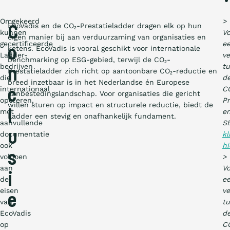
Omgekeerd
>
EcoVadis en de CO₂-Prestatieladder dragen elk op hun
C
kunnen
Vo
eigen manier bij aan verduurzaming van organisaties en
gecertificeerde
e
ketens. EcoVadis is vooral geschikt voor internationale
o
Ladder-
ve
benchmarking op ESG-gebied, terwijl de CO₂-
bedrijven
t
n
Prestatieladder zich richt op aantoonbare CO₂-reductie en
die
d
breed inzetbaar is in het Nederlandse én Europese
internationaal
C
c
aanbestedingslandschap. Voor organisaties die gericht
opereren,
Pr
willen sturen op impact en structurele reductie, biedt de
met
e
l
Ladder een stevig en onafhankelijk fundament.
aanvullende
SB
documentatie
u
kl
ook
hi
s
voldoen
>
aan
Vo
i
de
e
eisen
ve
e
van
t
EcoVadis
d
op
C