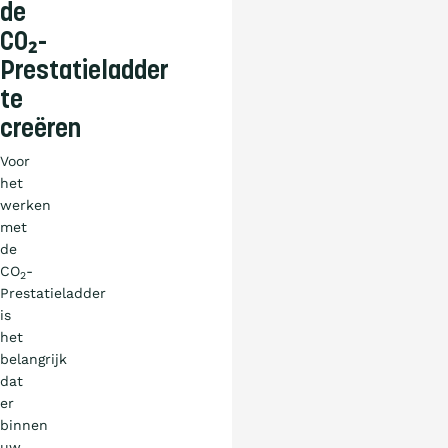
de
CO₂-
Prestatieladder
te
creëren
Voor
het
werken
met
de
CO
-
2
Prestatieladder
is
het
belangrijk
dat
er
binnen
uw