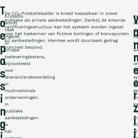
T
De CO₂-Prestatieladder is breed toepasbaar in zowel
EcoVadis
In
publieke als private aanbestedingen. Dankzij de erkende
o
wordt
s
certificeringsstructuur kan het systeem worden ingezet
vaak
ge
voor het toekennen van fictieve kortingen of bonuspunten
e
ingezet
k
bij aanbestedingen. Hiermee wordt duurzaam gedrag
in
h
p
concreet beloond.
private
we
toeleveringsketens,
zi
a
bijvoorbeeld
o
voor
b
s
leveranciersbeoordeling
s
in
te
s
multinationale
ge
r
i
ondernemingen.
Z
In
k
z
n
publieke
e
aanbestedingen
or
i
g
is
di
het
al
j