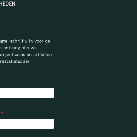
HEDEN
ogte: schrijf u in voor de
n ontvang nieuws,
projectcases en artikelen
restatieladder.
*