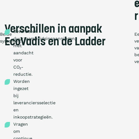
do
r
Verschillen in aanpak
Bevorderen
Beide
E
duurzaamheidsinspanningen,
EcoVadis en de Ladder
systemen:
ve
met
v
aandacht
be
voor
ve
CO₂-
reductie.
Worden
ingezet
bij
leveranciersselectie
en
inkoopstrategieën.
Vragen
om
continue