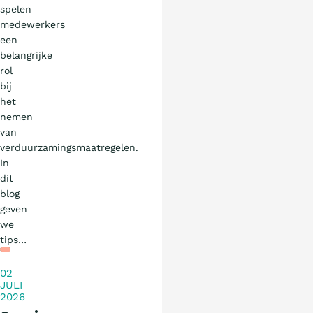
spelen
medewerkers
een
belangrijke
rol
bij
het
nemen
van
verduurzamingsmaatregelen.
In
dit
blog
geven
we
Blog
tips…
02
JULI
2026