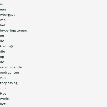
is
een
weergave
van
het
invoeringstempo
en
de
kortingen
die
op
de
verschillende
opdrachten
van
toepassing
zijn.
Hoe
werkt
het?