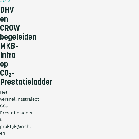
2012
DHV
en
CROW
begeleiden
MKB-
Infra
op
CO₂-
Prestatieladder
Het
versnellingstraject
CO₂-
Prestatieladder
is
praktijkgericht
en