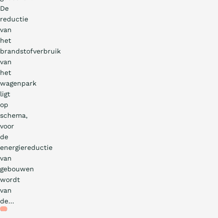
De
reductie
van
het
brandstofverbruik
van
het
wagenpark
ligt
op
schema,
voor
de
energiereductie
van
gebouwen
wordt
van
de…
Nieuws