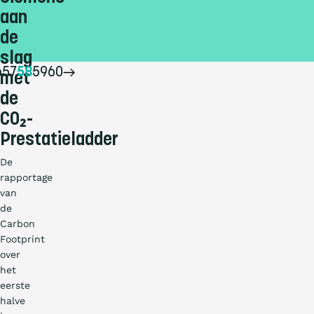
aan
de
slag
6
57
58
59
60
met
de
CO₂-
Prestatieladder
De
rapportage
van
de
Carbon
Footprint
over
het
eerste
halve