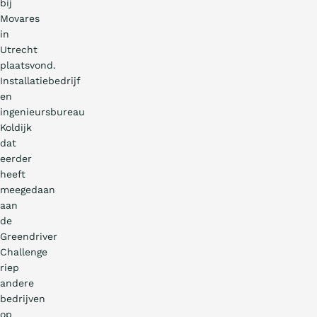
bij
Movares
in
Utrecht
plaatsvond.
Installatiebedrijf
en
ingenieursbureau
Koldijk
dat
eerder
heeft
meegedaan
aan
de
Greendriver
Challenge
riep
andere
bedrijven
op