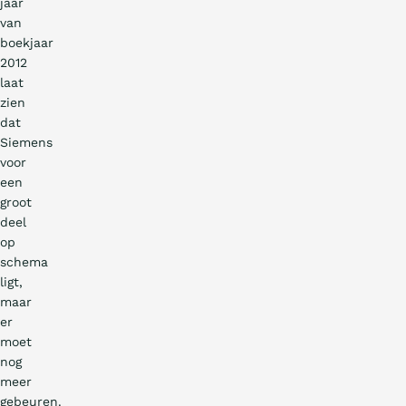
jaar
van
boekjaar
2012
laat
zien
dat
Siemens
voor
een
groot
deel
op
schema
ligt,
maar
er
moet
nog
meer
gebeuren.