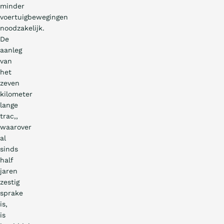
minder
voertuigbewegingen
noodzakelijk.
De
aanleg
van
het
zeven
kilometer
lange
trac‚,
waarover
al
sinds
half
jaren
zestig
sprake
is,
NL
EN
IE
PT
DE
FR
NL
FR
is