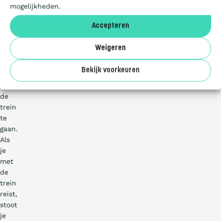
mogelijkheden.
ook
Deelnemers
zien
Accepteren
hoeveel
CO₂
Over ons
Weigeren
je
bespaart
Bekijk voorkeuren
door
met
de
trein
te
gaan.
Als
je
met
de
trein
reist,
stoot
je