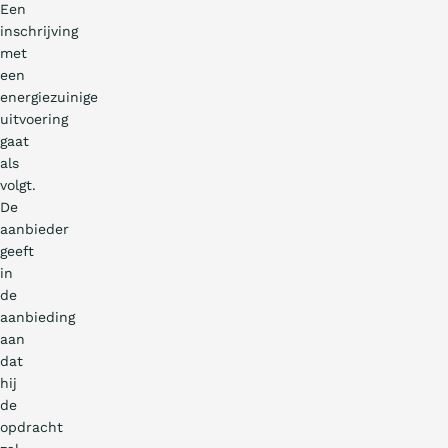
Een
inschrijving
met
een
energiezuinige
uitvoering
gaat
als
volgt.
De
aanbieder
geeft
in
de
aanbieding
aan
dat
hij
de
opdracht