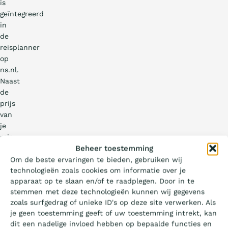
is
geïntegreerd
in
de
reisplanner
op
ns.nl.
Naast
de
prijs
van
je
reis
Wat is de Ladder?
Beheer toestemming
en
stations-
Om de beste ervaringen te bieden, gebruiken wij
technologieën zoals cookies om informatie over je
en
Certificeren
apparaat op te slaan en/of te raadplegen. Door in te
overstapinformatie
stemmen met deze technologieën kunnen wij gegevens
kun
zoals surfgedrag of unieke ID's op deze site verwerken. Als
je
Aanbesteden
je geen toestemming geeft of uw toestemming intrekt, kan
vanaf
dit een nadelige invloed hebben op bepaalde functies en
vandaag