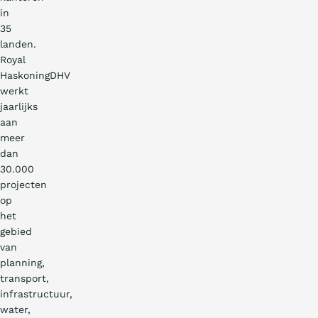
in
35
landen.
Royal
HaskoningDHV
werkt
jaarlijks
aan
meer
dan
30.000
projecten
op
het
gebied
van
planning,
transport,
infrastructuur,
water,