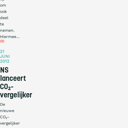
om
ook
deel
te
nemen.
Hiermee…
Nieuws
21
JUNI
2012
NS
lanceert
CO₂-
vergelijker
De
nieuwe
CO₂-
vergelijker