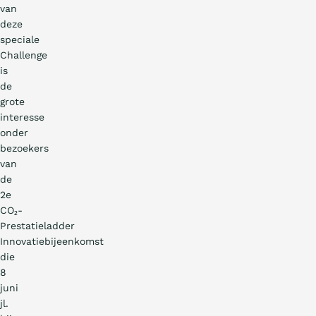
van
deze
speciale
Challenge
is
de
grote
interesse
onder
bezoekers
van
de
2e
CO₂-
Prestatieladder
Innovatiebijeenkomst
die
8
juni
jl.