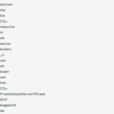
starten
die
tot
CO₂-
reductie
in
de
sector
leiden;
‚‚n
van
de
eisen
van
het
CO₂-
Prestatieladdercertificaat.
DHV
begeleidt
de