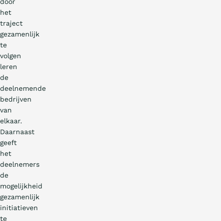
door
het
traject
gezamenlijk
te
volgen
leren
de
deelnemende
bedrijven
van
elkaar.
Daarnaast
geeft
het
deelnemers
de
mogelijkheid
gezamenlijk
initiatieven
te