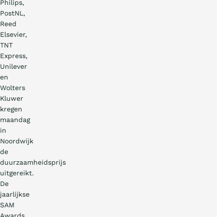
Philips,
PostNL,
Reed
Elsevier,
TNT
Express,
Unilever
en
Wolters
Kluwer
kregen
maandag
in
Noordwijk
de
duurzaamheidsprijs
uitgereikt.
De
jaarlijkse
SAM
Awards