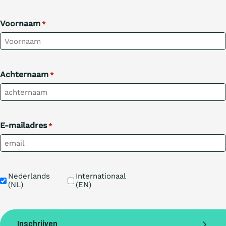
Voornaam
*
Achternaam
*
E-mailadres
*
Taal
Nederlands 
Internationaal 
(NL)
(EN)
Inschrijven