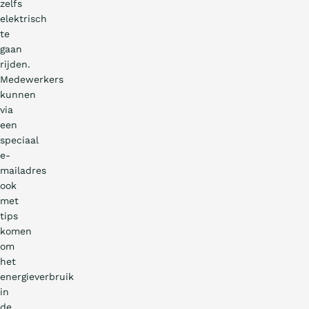
zelfs
elektrisch
te
gaan
rijden.
Medewerkers
kunnen
via
een
speciaal
e-
mailadres
ook
met
tips
komen
om
het
energieverbruik
in
de