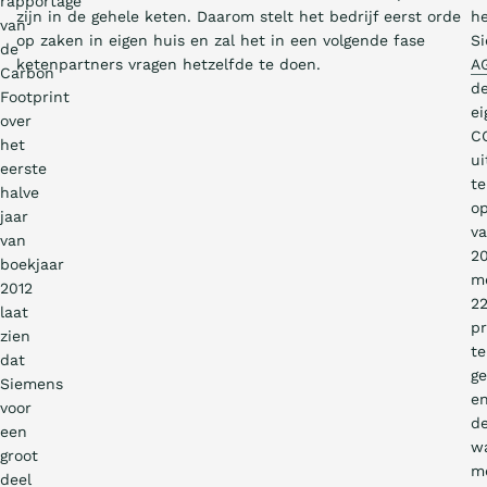
rapportage
zijn in de gehele keten. Daarom stelt het bedrijf eerst orde
he
van
op zaken in eigen huis en zal het in een volgende fase
S
de
ketenpartners vragen hetzelfde te doen.
A
Carbon
d
Footprint
ei
over
C
het
ui
eerste
t
halve
op
jaar
v
van
2
boekjaar
m
2012
2
laat
p
zien
te
dat
g
Siemens
e
voor
d
een
w
groot
m
deel