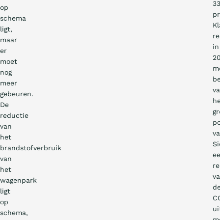
3
op
pr
schema
K
ligt,
re
maar
in
er
20
moet
m
nog
b
meer
v
gebeuren.
h
De
g
reductie
po
van
v
het
S
brandstofverbruik
e
van
re
het
v
wagenpark
d
ligt
C
op
ui
schema,
m