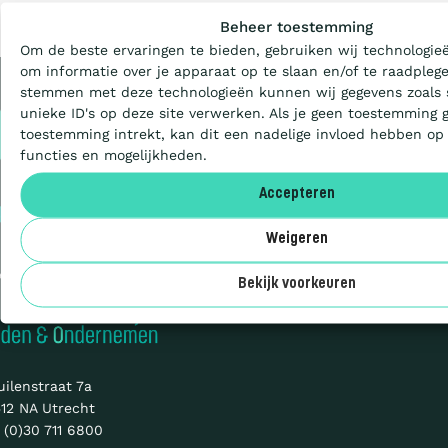
Wat is de Ladder?
Beheer toestemming
Om de beste ervaringen te bieden, gebruiken wij technologieë
Certificeren
om informatie over je apparaat op te slaan en/of te raadplege
stemmen met deze technologieën kunnen wij gegevens zoals 
unieke ID's op deze site verwerken. Als je geen toestemming 
Privacy
Aanbesteden
toestemming intrekt, kan dit een nadelige invloed hebben op
Cookies
functies en mogelijkheden.
Sitemap
Deelnemers
Accepteren
© 2026 CO₂-
Prestatieladder
Weigeren
Over ons
en initiatief van
Bekijk voorkeuren
uilenstraat 7a
12 NA Utrecht
 (0)30 711 6800