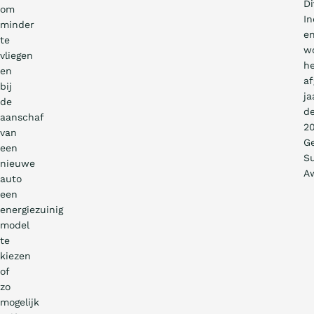
Di
om
In
minder
e
te
w
vliegen
h
en
af
bij
ja
de
d
aanschaf
20
van
G
een
Su
nieuwe
A
auto
een
energiezuinig
model
te
kiezen
of
zo
mogelijk