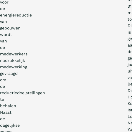
voor
31
de
mi
energiereductie
to
van
Di
gebouwen
is
wordt
ge
van
a
de
d
medewerkers
ge
nadrukkelijk
ja
medewerking
ui
gevraagd
v
om
Be
de
De
reductiedoelstellingen
H
te
Ko
behalen.
Is
Naast
L
de
N
dagelijkse
Yo
zaken