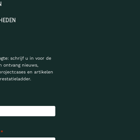
N
HEDEN
ogte: schrijf u in voor de
n ontvang nieuws,
projectcases en artikelen
restatieladder.
*