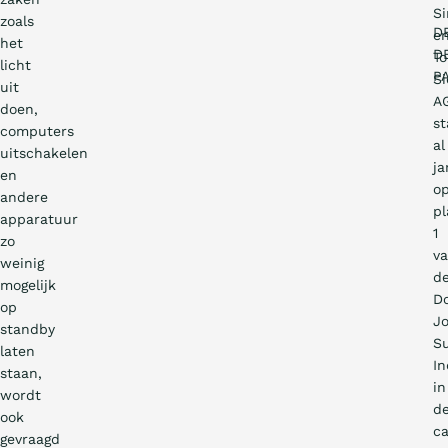
S
zoals
D
e
het
D
To
licht
P
S
uit
A
doen,
st
computers
al
uitschakelen
ja
en
o
andere
pl
apparatuur
1
zo
v
weinig
d
mogelijk
D
op
J
standby
Su
laten
In
staan,
in
wordt
d
ook
ca
gevraagd