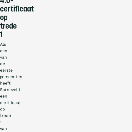
4.0-
certificaat
op
trede
1
Als
een
van
de
eerste
gemeenten
heeft
Barneveld
een
certificaat
op
trede
1
van