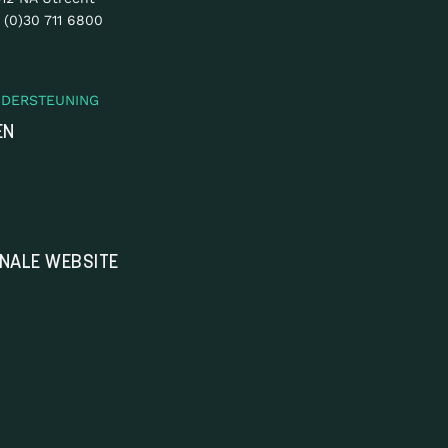
 (0)30 711 6800
NDERSTEUNING
EN
ONALE WEBSITE