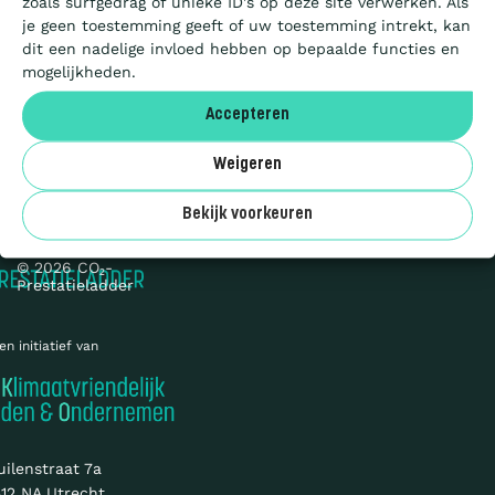
zoals surfgedrag of unieke ID's op deze site verwerken. Als
Aanbesteden
je geen toestemming geeft of uw toestemming intrekt, kan
dit een nadelige invloed hebben op bepaalde functies en
mogelijkheden.
Deelnemers
Accepteren
Over ons
Weigeren
Privacy
Cookies
Bekijk voorkeuren
Sitemap
© 2026 CO₂-
Prestatieladder
en initiatief van
uilenstraat 7a
12 NA Utrecht