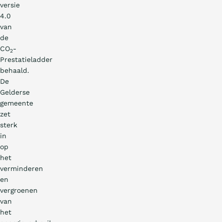
versie
4.0
van
de
CO
-
2
Prestatieladder
behaald.
De
Gelderse
gemeente
zet
sterk
in
op
het
verminderen
en
vergroenen
van
het