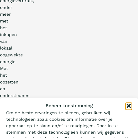
energieverbruik,
onder
meer
met
het
inkopen
van
lokaal
opgewekte
energie.
Met
het
opzetten
en
ondersteunen
van…
Wat is de Ladder?
Beheer toestemming
Om de beste ervaringen te bieden, gebruiken wij
technologieën zoals cookies om informatie over je
Certificeren
apparaat op te slaan en/of te raadplegen. Door in te
stemmen met deze technologieën kunnen wij gegevens