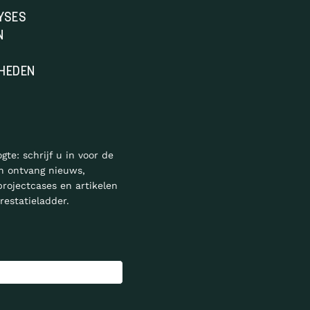
YSES
N
HEDEN
ogte: schrijf u in voor de
n ontvang nieuws,
projectcases en artikelen
restatieladder.