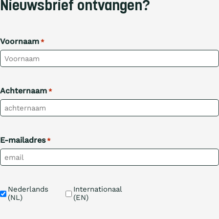
Nieuwsbrief ontvangen?
Voornaam
*
Achternaam
*
E-mailadres
*
Taal
Nederlands 
Internationaal 
(NL)
(EN)