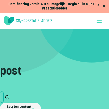
Doorgaan naar inhoud
Certificering versie 4.0 nu mogelijk - Begin nu in Mijn CO₂-
Prestatieladder
post
Soorten content