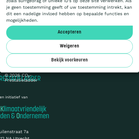
zoals surfgedrag of unieke ID's op deze site verwerken. Als
Aanbesteden
je geen toestemming geeft of uw toestemming intrekt, kan
dit een nadelige invloed hebben op bepaalde functies en
mogelijkheden.
Deelnemers
Accepteren
Over ons
Weigeren
Privacy
Cookies
Bekijk voorkeuren
Sitemap
© 2026 CO₂-
Prestatieladder
en initiatief van
uilenstraat 7a
12 NA Utrecht