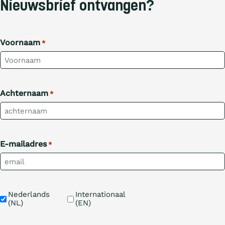
Nieuwsbrief ontvangen?
Voornaam
*
Achternaam
*
E-mailadres
*
Taal
Nederlands 
Internationaal 
(NL)
(EN)