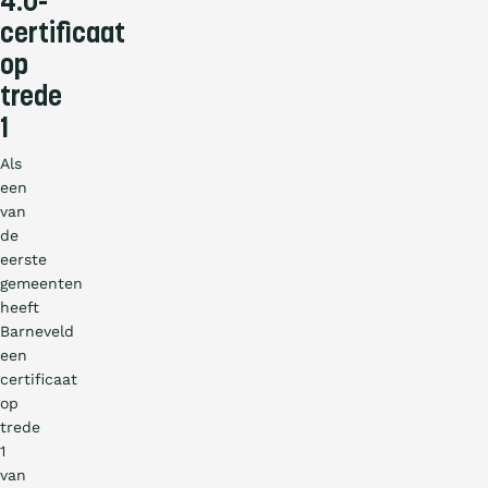
4.0-
certificaat
op
trede
1
Als
een
van
de
eerste
gemeenten
heeft
Barneveld
een
certificaat
op
trede
1
van