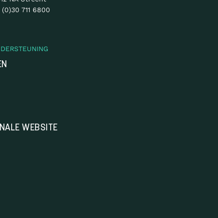
 (0)30 711 6800
NDERSTEUNING
EN
ONALE WEBSITE