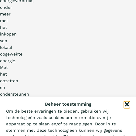
energieverbruik,
onder
meer
met
het
inkopen
van
lokaal
opgewekte
energie.
Met
het
opzetten
en
ondersteunen
van…
Wat is de Ladder?
Beheer toestemming
Om de beste ervaringen te bieden, gebruiken wij
technologieën zoals cookies om informatie over je
Certificeren
apparaat op te slaan en/of te raadplegen. Door in te
stemmen met deze technologieën kunnen wij gegevens