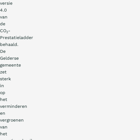
versie
4.0
van
de
CO
-
2
Prestatieladder
behaald.
De
Gelderse
gemeente
zet
sterk
in
op
het
verminderen
en
vergroenen
van
het