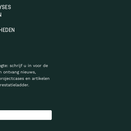
YSES
N
HEDEN
ogte: schrijf u in voor de
n ontvang nieuws,
projectcases en artikelen
restatieladder.