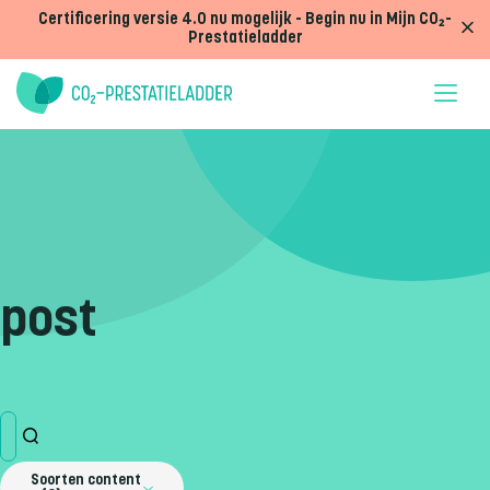
Doorgaan naar inhoud
Certificering versie 4.0 nu mogelijk - Begin nu in Mijn CO₂-
Prestatieladder
post
Soorten content