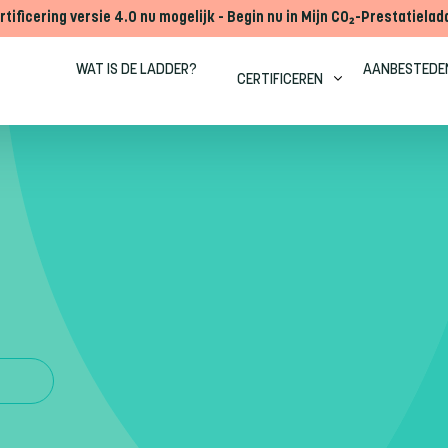
rtificering versie 4.0 nu mogelijk - Begin nu in Mijn CO₂-Prestatielad
WAT IS DE LADDER?
AANBESTEDE
CERTIFICEREN