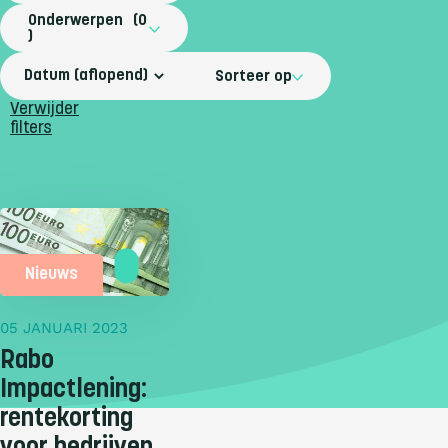
Onderwerpen
0
Sorteer op
Verwijder
filters
Nieuws
05 JANUARI 2023
Rabo
Impactlening:
rentekorting