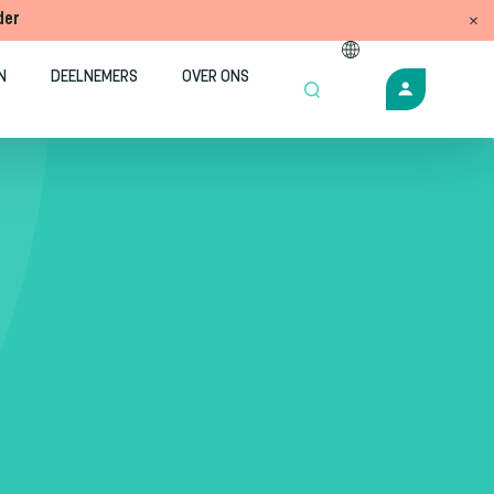
der
N
DEELNEMERS
OVER ONS