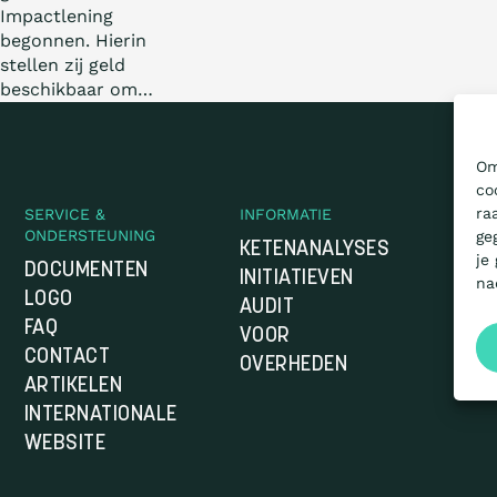
Impactlening
begonnen. Hierin
stellen zij geld
beschikbaar om…
Om
co
ra
SERVICE &
INFORMATIE
ONDERSTEUNING
ge
KETENANALYSES
je
DOCUMENTEN
INITIATIEVEN
na
LOGO
AUDIT
FAQ
VOOR
CONTACT
OVERHEDEN
ARTIKELEN
INTERNATIONALE
WEBSITE