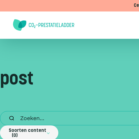
Doorgaan naar inhoud
Ce
post
Soorten content
0