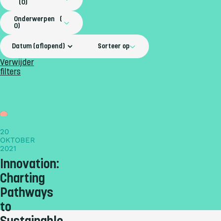
0
Onderwerpen
0
Sorteer op
Verwijder
filters
Nieuws
20
OKTOBER
2021
Innovation:
Charting
Pathways
to