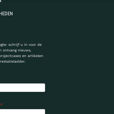
N
HEDEN
ogte: schrijf u in voor de
n ontvang nieuws,
projectcases en artikelen
restatieladder.
*