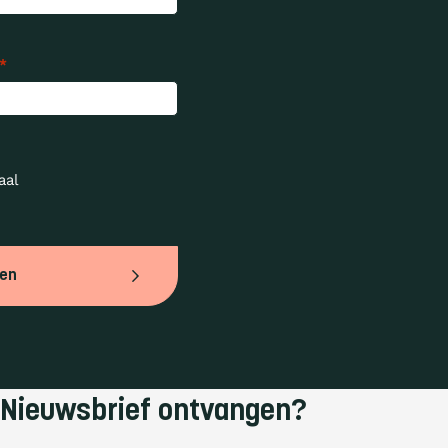
*
al 
ven
Nieuwsbrief ontvangen?