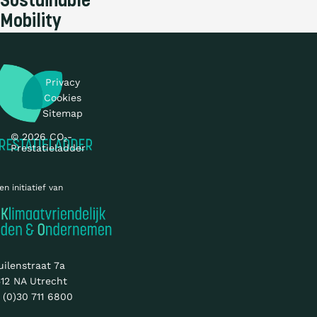
Sustainable
Mobility
Privacy
Cookies
Sitemap
© 2026 CO₂-
Prestatieladder
en initiatief van
uilenstraat 7a
12 NA Utrecht
 (0)30 711 6800