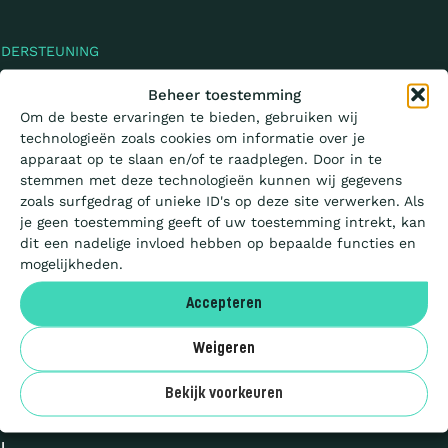
NDERSTEUNING
EN
Wat is de Ladder?
Beheer toestemming
Om de beste ervaringen te bieden, gebruiken wij
technologieën zoals cookies om informatie over je
Certificeren
apparaat op te slaan en/of te raadplegen. Door in te
stemmen met deze technologieën kunnen wij gegevens
zoals surfgedrag of unieke ID's op deze site verwerken. Als
ONALE WEBSITE
Aanbesteden
je geen toestemming geeft of uw toestemming intrekt, kan
dit een nadelige invloed hebben op bepaalde functies en
mogelijkheden.
Deelnemers
Accepteren
Over ons
Weigeren
Bekijk voorkeuren
YSES