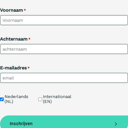
Voornaam
*
Achternaam
*
E-mailadres
*
Taal
Nederlands 
Internationaal 
(NL)
(EN)
Inschrijven