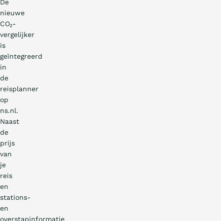
De
nieuwe
CO₂-
vergelijker
is
geïntegreerd
in
de
reisplanner
op
ns.nl.
Naast
de
prijs
van
je
reis
en
stations-
en
overstapinformatie