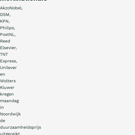
AkzoNobel,
DSM,
KPN,
Philips,
PostNL,
Reed
Elsevier,
TNT
Express,
Unilever
en
Wolters
Kluwer
kregen
maandag
in
Noordwijk
de
duurzaamheidsprijs
uitgereikt.