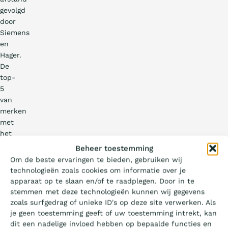
gevolgd
door
Siemens
en
Hager.
De
top-
5
van
merken
met
het
meest
Wat is de Ladder?
Beheer toestemming
duurzame
Om de beste ervaringen te bieden, gebruiken wij
imago
technologieën zoals cookies om informatie over je
Certificeren
in
apparaat op te slaan en/of te raadplegen. Door in te
de
stemmen met deze technologieën kunnen wij gegevens
E-
zoals surfgedrag of unieke ID's op deze site verwerken. Als
Aanbesteden
installatie
je geen toestemming geeft of uw toestemming intrekt, kan
wordt
dit een nadelige invloed hebben op bepaalde functies en