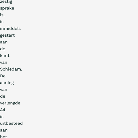
zestig
sprake
is,
is
inmiddels
gestart
aan
de
kant
van
Schiedam.
De
aanleg
van
de
verlengde
A4
is
uitbesteed
aan
het