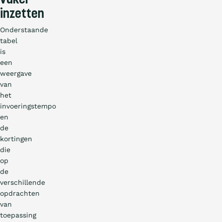
vaker
inzetten
Onderstaande
tabel
is
een
weergave
van
het
invoeringstempo
en
de
kortingen
die
op
de
verschillende
opdrachten
van
toepassing