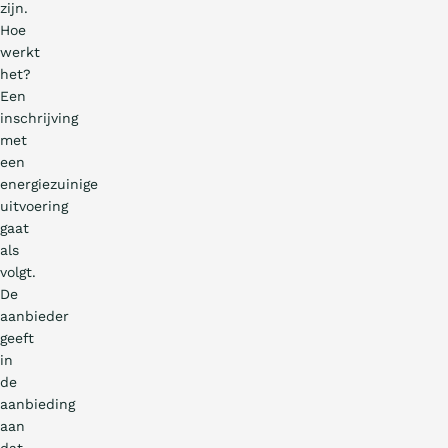
zijn.
Hoe
werkt
het?
Een
inschrijving
met
een
energiezuinige
uitvoering
gaat
als
volgt.
De
aanbieder
geeft
in
de
aanbieding
aan
dat