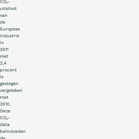
CO₂-
uitstoot
van
de
Europese
industrie
in
2011
met
2,4
procent
is
gestegen
vergeleken
met
2010.
Deze
CO₂-
data
beïnvloeden
NL
EN
IE
PT
DE
FR
NL
FR
de