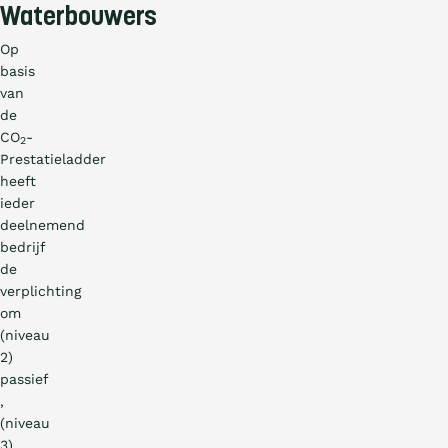
Waterbouwers
Op
basis
van
de
CO
-
2
Prestatieladder
heeft
ieder
deelnemend
bedrijf
de
verplichting
om
(niveau
2)
passief
,
(niveau
3)