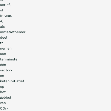
actief,
of
(niveau
4)
als
initiatiefnemer
deel
te
nemen
aan
tenminste
één
sector-
en
keteninitiatief
op
het
gebied
van
CO
-
2