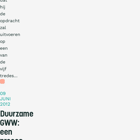
hij
de
opdracht
zal
uitvoeren
op
een
van
de
vijf
tredes…
Nieuws
09
JUNI
2012
Duurzame
GWW:
een