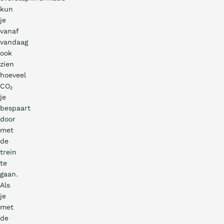
kun
je
vanaf
vandaag
ook
zien
hoeveel
CO₂
je
bespaart
door
met
de
trein
te
gaan.
Als
je
met
de