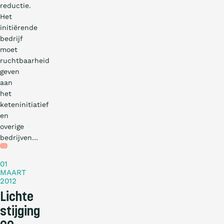
reductie.
Het
initiërende
bedrijf
moet
ruchtbaarheid
geven
aan
het
keteninitiatief
en
overige
bedrijven…
Nieuws
01
MAART
2012
Lichte
stijging