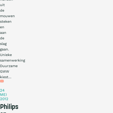
uit
de
mouwen
steken
en
aan
de
slag
gaan.
Unieke
samenwerking
Duurzame
GWW
kiest…
Nieuws
24
MEI
2012
Philips