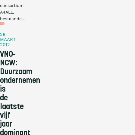
consortium
A4ALL,
bestaande…
Nieuws
28
MAART
2012
VNO-
NCW:
Duurzaam
ondernemen
is
de
laatste
vijf
jaar
dominant