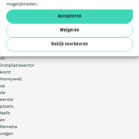
gecompleteerd
mogelijkheden.
Deelnemers
door
Accepteren
Van
Lien
Over ons
Weigeren
en
Eaton.
Bekijk voorkeuren
In
de
W-
installatiesector
komt
Honeywell
op
de
eerste
plaats.
Nefit
en
Remeha
volgen