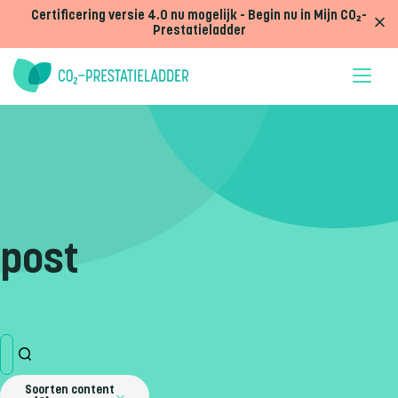
Doorgaan naar inhoud
Certificering versie 4.0 nu mogelijk - Begin nu in Mijn CO₂-
Prestatieladder
post
Soorten content