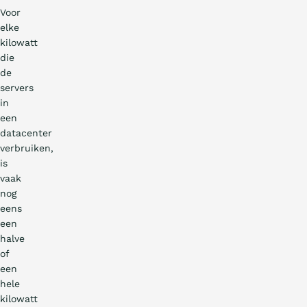
Voor
elke
kilowatt
die
de
servers
in
een
datacenter
verbruiken,
is
vaak
nog
eens
een
halve
of
een
hele
kilowatt