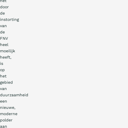
het
door
de
instorting
van
de
FNV
heel
moeilijk
heeft,
is
op
het
gebied
van
duurzaamheid
een
nieuwe,
moderne
polder
aan