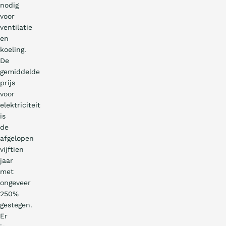
nodig
voor
ventilatie
en
koeling.
De
gemiddelde
prijs
voor
elektriciteit
is
de
afgelopen
vijftien
jaar
met
ongeveer
250%
gestegen.
Er