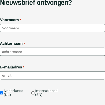
Nieuwsbrief ontvangen?
Voornaam
*
Achternaam
*
E-mailadres
*
Taal
Nederlands 
Internationaal 
(NL)
(EN)