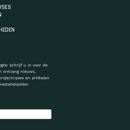
YSES
N
HEDEN
ogte: schrijf u in voor de
n ontvang nieuws,
projectcases en artikelen
restatieladder.