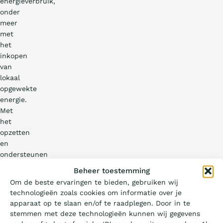
energieverbruik,
onder
meer
met
het
inkopen
van
lokaal
opgewekte
energie.
Met
het
opzetten
en
ondersteunen
van…
Wat is de Ladder?
Beheer toestemming
Om de beste ervaringen te bieden, gebruiken wij
technologieën zoals cookies om informatie over je
Certificeren
apparaat op te slaan en/of te raadplegen. Door in te
stemmen met deze technologieën kunnen wij gegevens