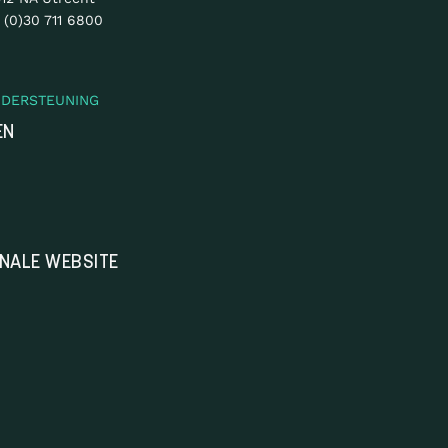
 (0)30 711 6800
NDERSTEUNING
EN
ONALE WEBSITE