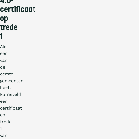
4.0-
certificaat
op
trede
1
Als
een
van
de
eerste
gemeenten
heeft
Barneveld
een
certificaat
op
trede
1
van