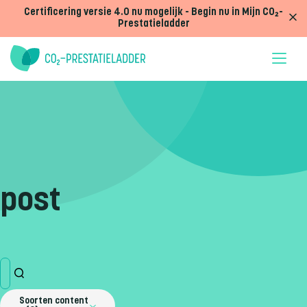
Doorgaan naar inhoud
Certificering versie 4.0 nu mogelijk - Begin nu in Mijn CO₂-
Prestatieladder
post
Soorten content