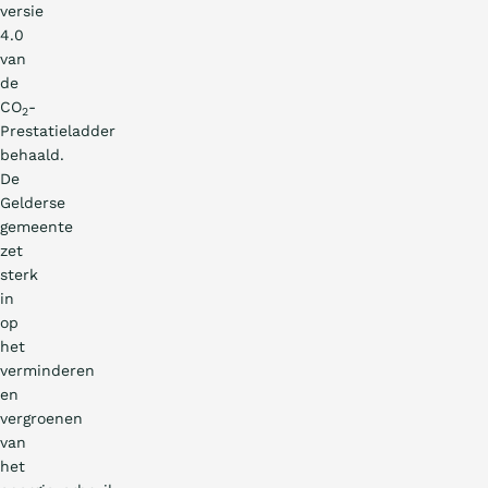
versie
4.0
van
de
CO
-
2
Prestatieladder
behaald.
De
Gelderse
gemeente
zet
sterk
in
op
het
verminderen
en
vergroenen
van
het