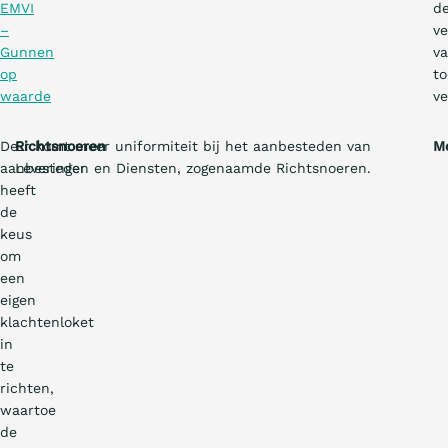
EMVI
d
–
ve
Gunnen
v
op
to
waarde
ve
De
Richtsnoeren
Er komt meer uniformiteit bij het aanbesteden van
Mo
aanbesteder
Leveringen en Diensten, zogenaamde Richtsnoeren.
heeft
de
keus
om
een
eigen
klachtenloket
in
te
richten,
waartoe
de