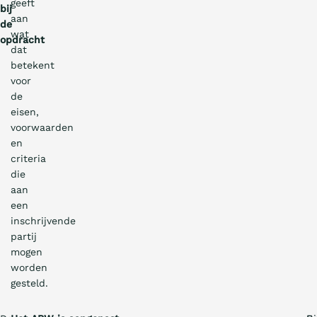
geeft
bij
aan
de
wat
opdracht
dat
betekent
voor
de
eisen,
voorwaarden
en
criteria
die
aan
een
inschrijvende
partij
mogen
worden
gesteld.