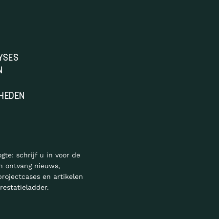
YSES
N
HEDEN
ogte: schrijf u in voor de
n ontvang nieuws,
projectcases en artikelen
restatieladder.