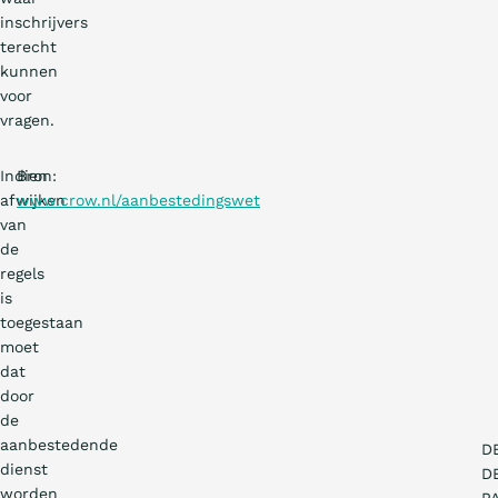
inschrijvers
terecht
kunnen
voor
vragen.
Indien
Bron:
afwijken
www.crow.nl/aanbestedingswet
van
de
regels
is
toegestaan
moet
dat
door
de
aanbestedende
D
dienst
D
worden