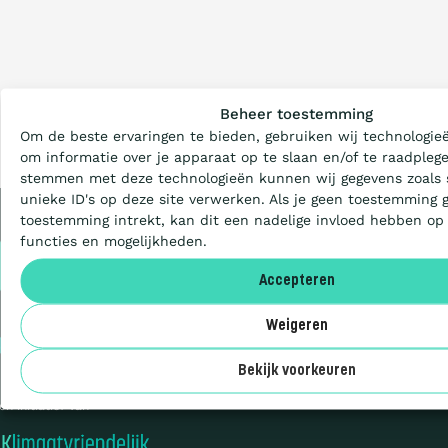
Wat is de Ladder?
Beheer toestemming
Om de beste ervaringen te bieden, gebruiken wij technologieë
Certificeren
om informatie over je apparaat op te slaan en/of te raadplege
stemmen met deze technologieën kunnen wij gegevens zoals 
unieke ID's op deze site verwerken. Als je geen toestemming 
Aanbesteden
toestemming intrekt, kan dit een nadelige invloed hebben op
functies en mogelijkheden.
Privacy
Cookies
Deelnemers
Accepteren
Sitemap
Weigeren
© 2026 CO₂-
Over ons
Prestatieladder
Bekijk voorkeuren
en initiatief van