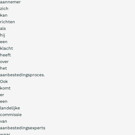
aannemer
zich
kan
richten
als
hij
een
klacht
heeft
over
het
aanbestedingsproces.
Ook
komt
er
een
landelijke
commissie
van
aanbestedingsexperts
waar