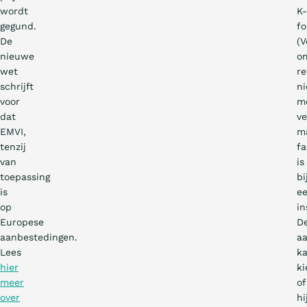
wordt
K-
gegund.
fo
De
(V
nieuwe
o
wet
re
schrijft
ni
voor
m
dat
ve
EMVI,
m
tenzij
fa
van
is
toepassing
bi
is
e
op
in
Europese
D
aanbestedingen.
a
Lees
k
hier
ki
meer
of
over
hi