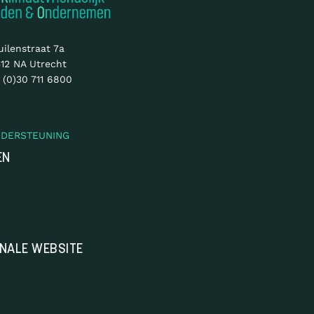
uilenstraat 7a
12 NA Utrecht
 (0)30 711 6800
NDERSTEUNING
EN
ONALE WEBSITE