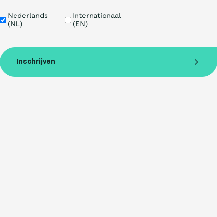
Taal
Nederlands 
Internationaal 
(NL)
(EN)
Inschrijven