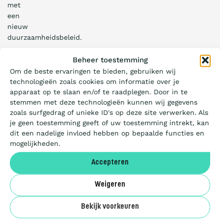
met
een
nieuw
duurzaamheidsbeleid.
Wat is de Ladder?
Beheer toestemming
Om de beste ervaringen te bieden, gebruiken wij
technologieën zoals cookies om informatie over je
Privacy
Certificeren
apparaat op te slaan en/of te raadplegen. Door in te
Cookies
stemmen met deze technologieën kunnen wij gegevens
Sitemap
zoals surfgedrag of unieke ID's op deze site verwerken. Als
Aanbesteden
© 2026 CO₂-
je geen toestemming geeft of uw toestemming intrekt, kan
Prestatieladder
dit een nadelige invloed hebben op bepaalde functies en
mogelijkheden.
Deelnemers
en initiatief van
Accepteren
Over ons
Weigeren
Bekijk voorkeuren
uilenstraat 7a