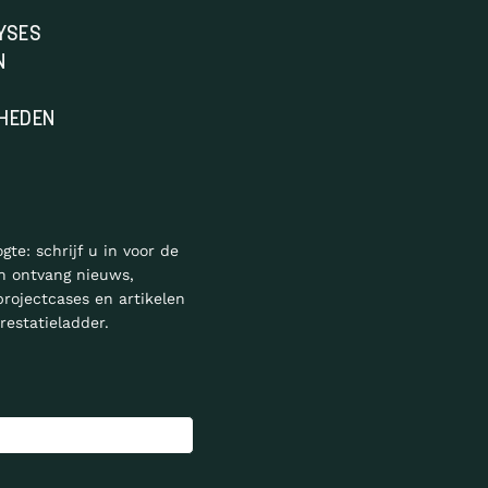
YSES
N
HEDEN
ogte: schrijf u in voor de
n ontvang nieuws,
projectcases en artikelen
restatieladder.