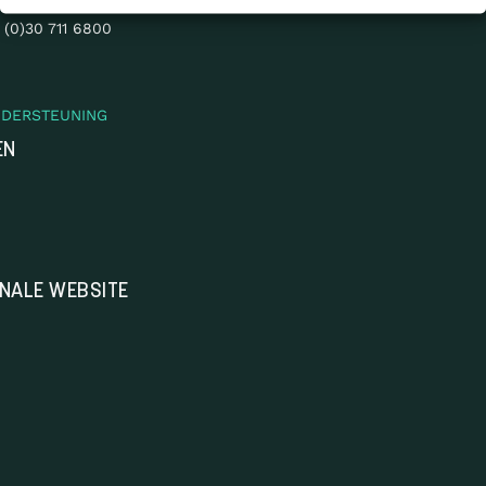
12 NA Utrecht
 (0)30 711 6800
NDERSTEUNING
EN
ONALE WEBSITE