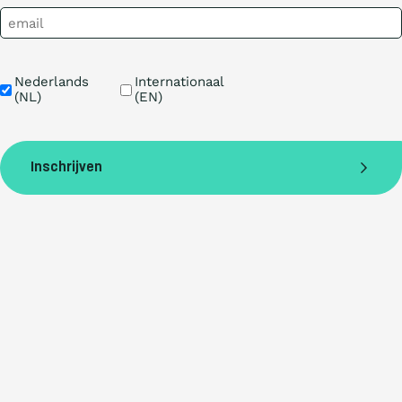
Taal
Nederlands 
Internationaal 
(NL)
(EN)
Inschrijven