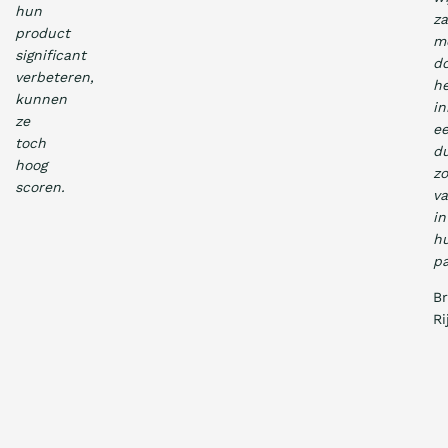
hun
z
product
m
significant
d
verbeteren,
he
kunnen
in
ze
e
toch
d
hoog
z
scoren.
va
in
h
pa
Br
Ri