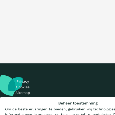
Privacy
Cookies
Sitemap
Wat is de Ladder?
© 2026 CO₂-
Beheer toestemming
Prestatieladder
Om de beste ervaringen te bieden, gebruiken wij technologie
Certificeren
informatie over je apparaat op te slaan en/of te raadplegen.