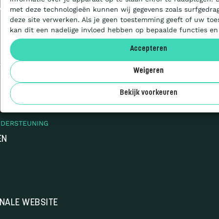
en initiatief van
met deze technologieën kunnen wij gegevens zoals surfgedrag
deze site verwerken. Als je geen toestemming geeft of uw toe
Aanbesteden
kan dit een nadelige invloed hebben op bepaalde functies en
Accepteren
Deelnemers
uilenstraat 7a
Weigeren
12 NA Utrecht
 (0)30 711 6800
Over ons
Bekijk voorkeuren
NDERSTEUNING
EN
ONALE WEBSITE