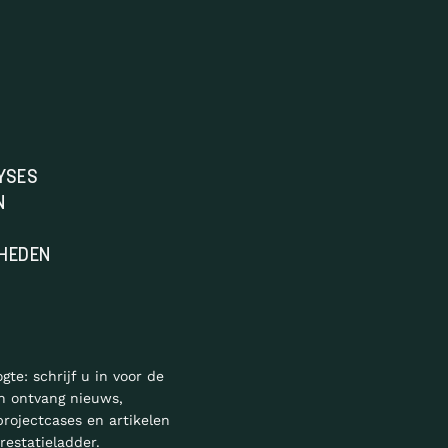
YSES
N
HEDEN
ogte: schrijf u in voor de
n ontvang nieuws,
projectcases en artikelen
restatieladder.