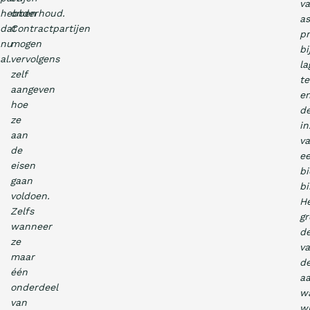
v
hebben
onderhoud.
as
dat
Contractpartijen
pr
nu
mogen
bi
al.
vervolgens
la
zelf
t
aangeven
e
hoe
d
ze
in
aan
v
de
e
eisen
b
gaan
bi
voldoen.
H
Zelfs
gr
wanneer
de
ze
v
maar
d
één
a
onderdeel
w
van
wi