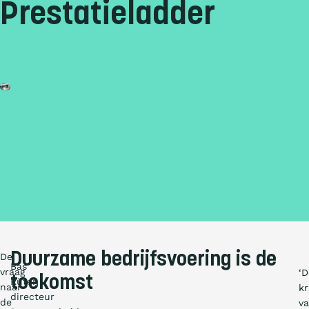
Prestatieladder
Duurzame bedrijfsvoering is de
De
Bas
vraag
‘D
toekomst
Rüter,
naar
kr
directeur
de
v