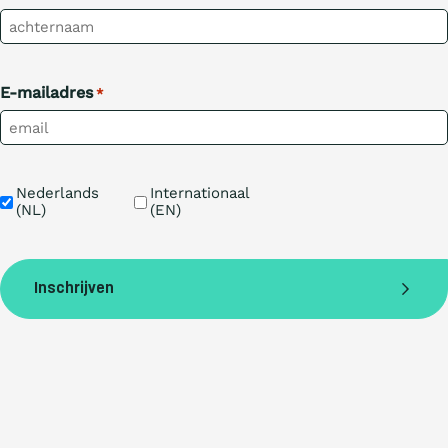
E-mailadres
*
Taal
Nederlands 
Internationaal 
(NL)
(EN)
Inschrijven