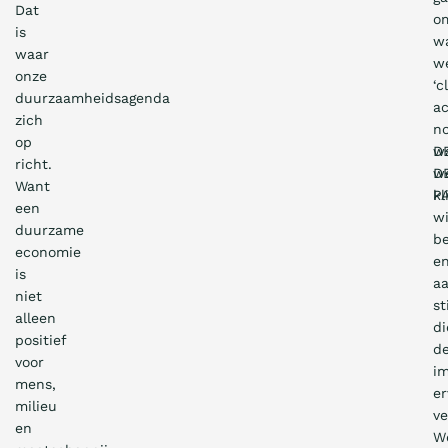
Dat
o
is
w
waar
w
onze
‘c
duurzaamheidsagenda
ac
zich
n
op
D
w
richt.
D
w
Want
P
kl
een
wi
duurzame
b
economie
e
is
a
niet
st
alleen
di
positief
d
voor
i
mens,
e
milieu
v
en
W