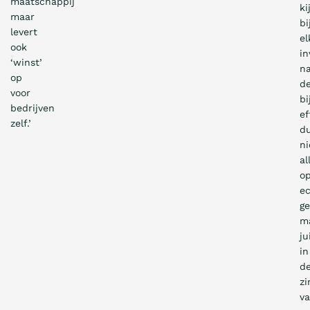
maatschappij
ki
maar
bi
levert
el
ook
in
‘winst’
n
op
d
voor
b
bedrijven
ef
zelf.’
d
ni
al
o
e
ge
m
ju
in
d
zi
v