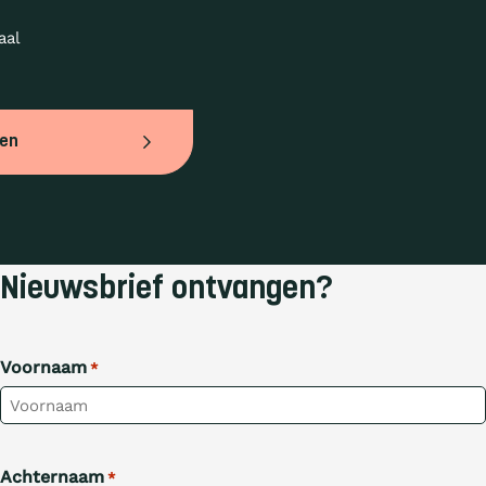
al 
ven
Nieuwsbrief ontvangen?
Voornaam
*
Achternaam
*