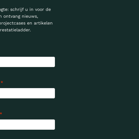
ogte: schrijf u in voor de
n ontvang nieuws,
projectcases en artikelen
restatieladder.
*
*