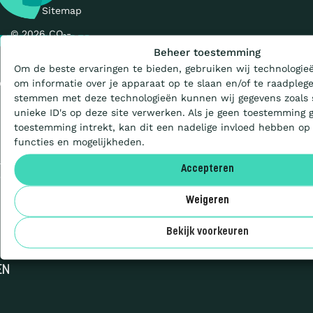
Sitemap
Wat is de Ladder?
© 2026 CO₂-
Prestatieladder
Beheer toestemming
Om de beste ervaringen te bieden, gebruiken wij technologieë
Certificeren
om informatie over je apparaat op te slaan en/of te raadplege
en initiatief van
stemmen met deze technologieën kunnen wij gegevens zoals 
unieke ID's op deze site verwerken. Als je geen toestemming 
Aanbesteden
toestemming intrekt, kan dit een nadelige invloed hebben op
functies en mogelijkheden.
uilenstraat 7a
Deelnemers
Accepteren
12 NA Utrecht
 (0)30 711 6800
Weigeren
Over ons
Bekijk voorkeuren
NDERSTEUNING
EN