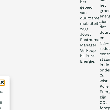
het
het
gebied
groe
van
energ
duurzame
zien
mobiliteit”,
dat
zegt
duur
Joost
en
Posthuma,
CO₂-
Manager
reduc
Verkoop
centr
bij Pure
staa
Energie.
in de
onde
Zo
wist
Pure
Energ
ls
zijn
CO₂-
ij
s
footp