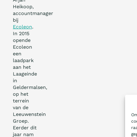
Heikoop,
accountmanager
bij
Ecoleon
.
In 2015
opende
Ecoleon
een
laadpark
aan het
Laageinde
in
Geldermalsen,
op het
terrein
van de
Leeuwenstein
Om
Groep.
co
Eerder dit
ra
ge
jaar nam