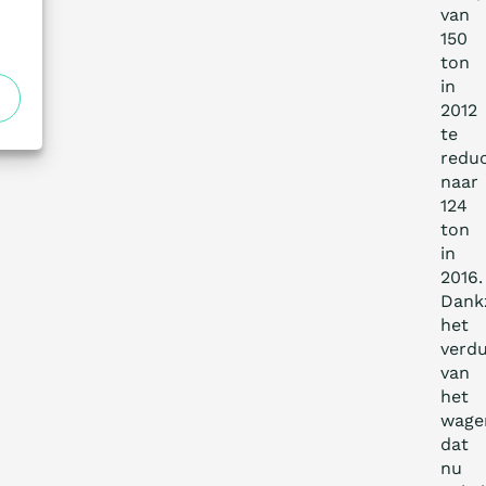
van
150
ton
in
2012
te
redu
naar
124
ton
in
2016.
Dankz
het
verd
van
het
wage
dat
nu