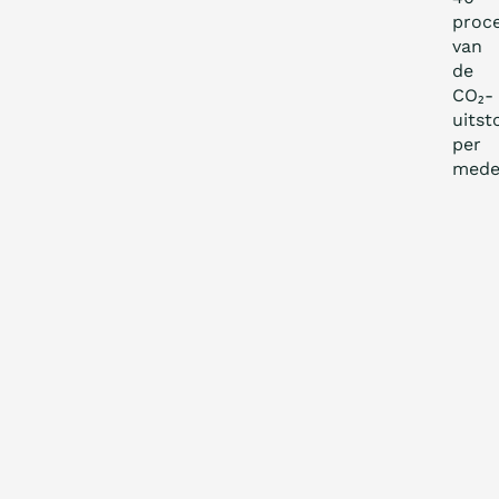
proc
van
de
CO₂-
uitst
per
mede