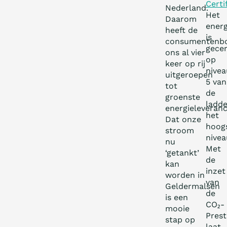
Certi
Nederland.
Het
Daarom
energ
heeft de
is
consumentenb
gecer
ons al vier
op
keer op rij
nivea
uitgeroepen
5 van
tot
de
groenste
ladde
energieleveranc
het
Dat onze
hoog
stroom
nivea
nu
Met
‘getankt’
de
kan
inzet
worden in
van
Geldermalsen
de
is een
CO₂-
mooie
Prest
stap op
laat