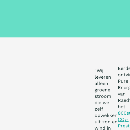
Eerd
“Wij
ontvi
leveren
Pure
alleen
Energ
groene
van
stroom
Raed
die we
het
zelf
800s
opwekken
CO₂-
uit zon en
Prest
wind in