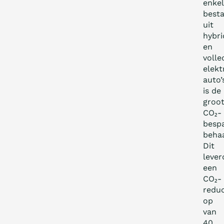
enkel
best
uit
hybri
en
volle
elekt
auto’
is de
groot
CO₂-
besp
behaa
Dit
lever
een
CO₂-
reduc
op
van
40