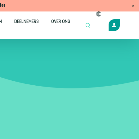
der
N
DEELNEMERS
OVER ONS