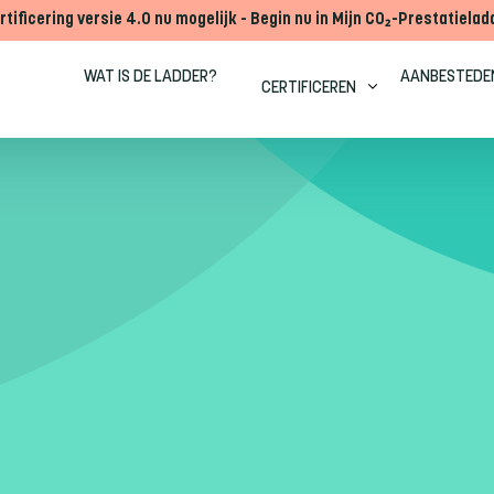
rtificering versie 4.0 nu mogelijk - Begin nu in Mijn CO₂-Prestatielad
WAT IS DE LADDER?
AANBESTEDE
CERTIFICEREN