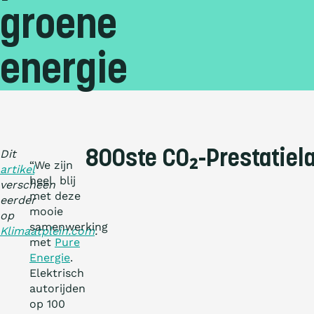
groene
energie
Dit
800ste CO₂-Prestatiela
“We zijn
artikel
heel blij
verscheen
met deze
eerder
mooie
op
samenwerking
Klimaatplein.com
.
met
Pure
Energie
.
Elektrisch
autorijden
op 100