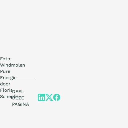
Foto:
Windmolen
Pure
Energie
door
Floris
DEEL
Scheplitz
DEZE
PAGINA