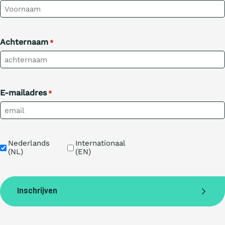
Achternaam
*
E-mailadres
*
Taal
Nederlands 
Internationaal 
(NL)
(EN)
Inschrijven