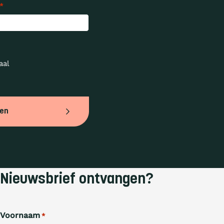
*
al 
ven
Nieuwsbrief ontvangen?
Voornaam
*