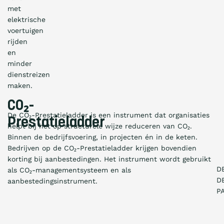
met
elektrische
voertuigen
rijden
en
minder
dienstreizen
maken.
CO₂-
De CO₂-Prestatieladder is een instrument dat organisaties
Prestatieladder
helpt bij het op structurele wijze reduceren van CO₂.
Binnen de bedrijfsvoering, in projecten én in de keten.
Bedrijven op de CO₂-Prestatieladder krijgen bovendien
korting bij aanbestedingen. Het instrument wordt gebruikt
D
als CO₂-managementsysteem en als
D
aanbestedingsinstrument.
P