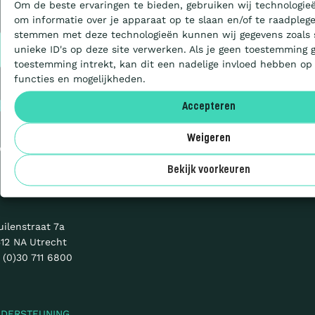
Om de beste ervaringen te bieden, gebruiken wij technologieë
Certificeren
om informatie over je apparaat op te slaan en/of te raadplege
stemmen met deze technologieën kunnen wij gegevens zoals 
Privacy
unieke ID's op deze site verwerken. Als je geen toestemming 
Cookies
Aanbesteden
toestemming intrekt, kan dit een nadelige invloed hebben op
Sitemap
functies en mogelijkheden.
© 2026 CO₂-
Deelnemers
Accepteren
Prestatieladder
Weigeren
en initiatief van
Over ons
Bekijk voorkeuren
uilenstraat 7a
12 NA Utrecht
 (0)30 711 6800
NDERSTEUNING