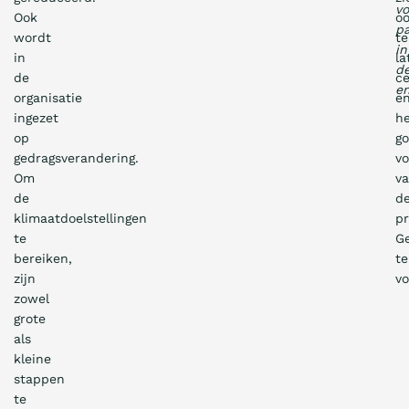
vo
Ook
o
pa
wordt
te
in
in
la
d
de
ce
en
organisatie
e
ingezet
h
op
g
gedragsverandering.
vo
Om
v
de
d
klimaatdoelstellingen
pr
te
Ge
bereiken,
te
zijn
vo
zowel
grote
als
kleine
stappen
te