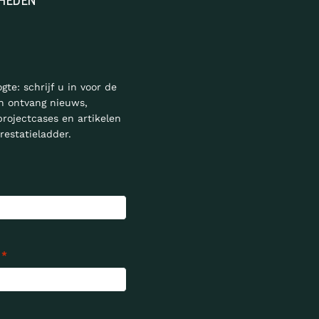
HEDEN
ogte: schrijf u in voor de
n ontvang nieuws,
projectcases en artikelen
restatieladder.
*