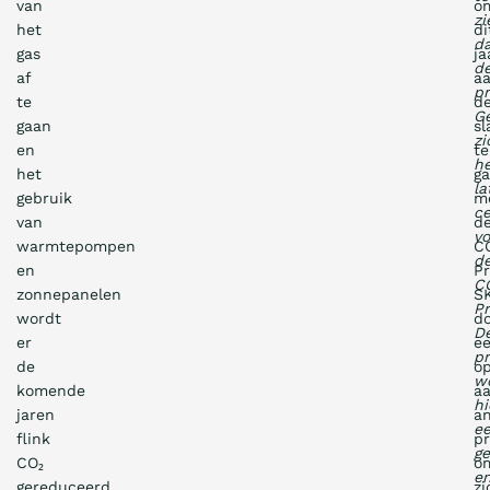
van
o
zi
het
di
d
gas
ja
d
af
a
pr
te
d
Ge
gaan
sl
zi
en
te
he
het
g
la
gebruik
m
ce
van
d
vo
warmtepompen
C
d
en
Pr
C
zonnepanelen
S
Pr
wordt
d
D
er
e
pr
de
o
w
komende
a
h
jaren
a
e
flink
pr
ge
CO₂
o
e
gereduceerd.
zi