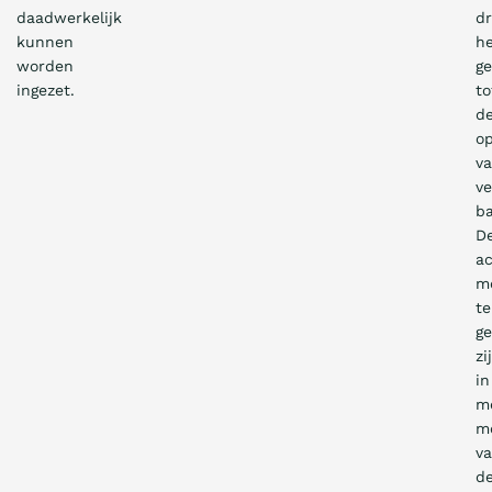
daadwerkelijk
dr
kunnen
he
worden
ge
ingezet.
to
d
op
v
ve
ba
D
a
m
te
g
zi
in
m
m
v
d