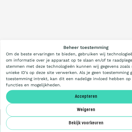
Wat is de Ladder?
Beheer toestemming
Om de beste ervaringen te bieden, gebruiken wij technologieë
Certificeren
om informatie over je apparaat op te slaan en/of te raadplege
stemmen met deze technologieën kunnen wij gegevens zoals 
unieke ID's op deze site verwerken. Als je geen toestemming 
Aanbesteden
toestemming intrekt, kan dit een nadelige invloed hebben op
functies en mogelijkheden.
Deelnemers
Accepteren
Weigeren
Over ons
Bekijk voorkeuren
Privacy