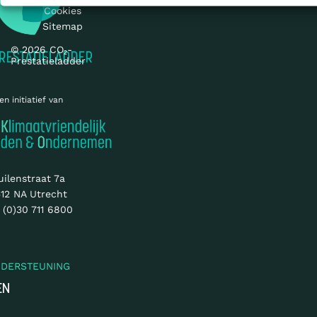
Cookies
Sitemap
© 2026 CO₂-
Prestatieladder
en initiatief van
uilenstraat 7a
12 NA Utrecht
 (0)30 711 6800
NDERSTEUNING
EN