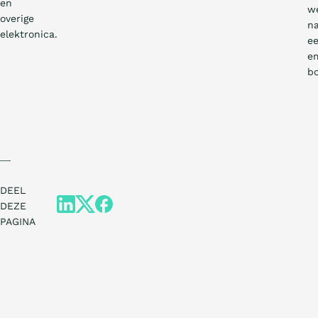
en
w
overige
n
elektronica.
e
em
b
DEEL
DEZE
PAGINA