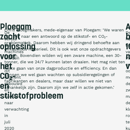
Ploegam
A
Chris Ploegmakers, mede-eigenaar van Ploegam: ‘We waren
De
D
zocht
b
op zoek naar een antwoord op de stikstof- en CO₂-
eerste
h
problematiek. Daarom hebben wij dringend behoefte aan
oplossing
1
drie
ei
emissieloos materieel. Dit is ook wat onze opdrachtgevers
machines
v
voor
m
vragen. Bovendien wilden wij een zware machine, een 30-
worden
P
tonner, die we 24/7 kunnen laten draaien. Het mag niet ten
op
o
het
v
koste gaan van onze dagproductie en efficiency. En dan
dit
o
CO₂-
kunnen we wel gaan wachten op subsidieregelingen of
moment
m
fabrikanten en dealers, maar daar willen we niet van
gebouwd
d
en
afhankelijk zijn. Daarom zijn we zelf in actie gekomen.’
en
z
stikstofprobleem
kunnen
m
naar
d
verwachting
kl
in
r
juli
te
2020
k