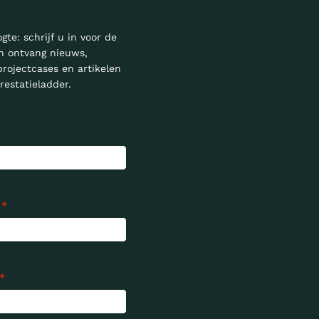
ogte: schrijf u in voor de
n ontvang nieuws,
projectcases en artikelen
restatieladder.
*
*