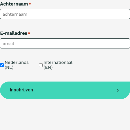
Achternaam
*
E-mailadres
*
Taal
Nederlands 
Internationaal 
(NL)
(EN)
Inschrijven