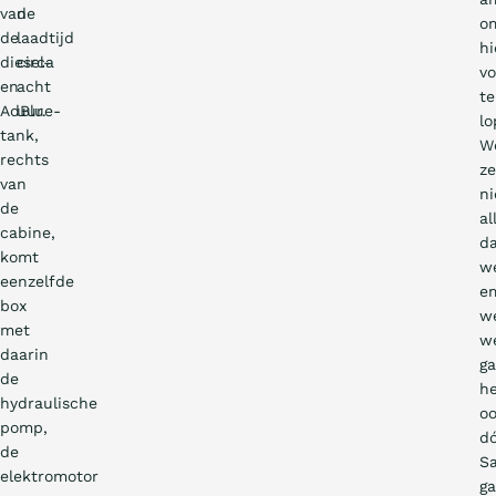
van
de
o
de
laadtijd
hi
diesel-
circa
v
en
acht
te
AdBlue-
uur.
lo
tank,
W
rechts
z
van
ni
de
al
cabine,
d
komt
w
eenzelfde
em
box
w
met
w
daarin
g
de
h
hydraulische
o
pomp,
d
de
S
elektromotor
g