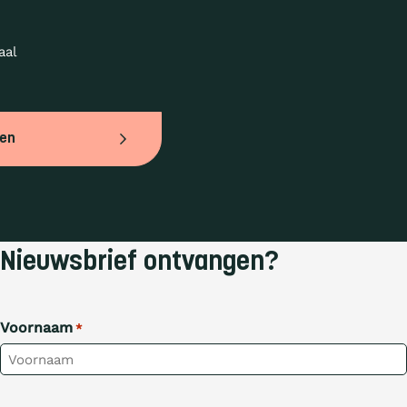
al 
ven
Nieuwsbrief ontvangen?
Voornaam
*