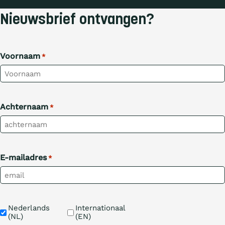
Nieuwsbrief ontvangen?
Voornaam
*
Achternaam
*
E-mailadres
*
Taal
Nederlands 
Internationaal 
(NL)
(EN)