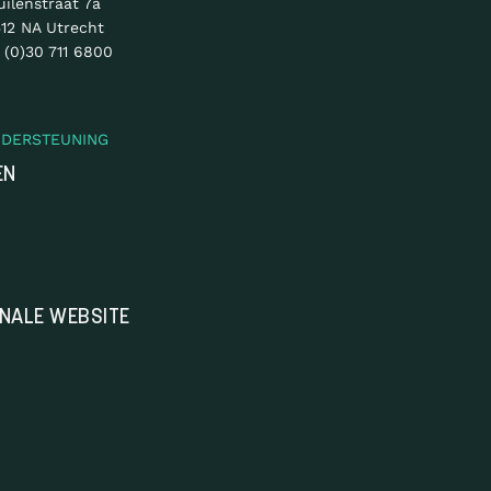
uilenstraat 7a
12 NA Utrecht
 (0)30 711 6800
NDERSTEUNING
EN
ONALE WEBSITE