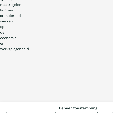
maatregelen
kunnen
stimulerend
werken
op
de
economie
en
werkgelegenheid.
Wat is de Ladder?
Beheer toestemming