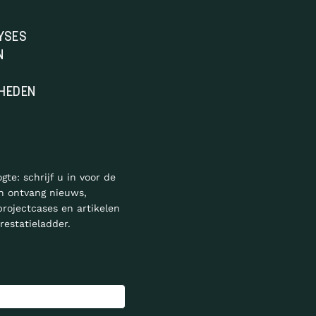
YSES
N
HEDEN
ogte: schrijf u in voor de
n ontvang nieuws,
projectcases en artikelen
restatieladder.