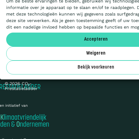
Om de beste ervaringen te bieden, gebruiken wij technologie
Certificeren
informatie over je apparaat op te slaan en/of te raadplegen.
met deze technologieën kunnen wij gegevens zoals surfgedrag
deze site verwerken. Als je geen toestemming geeft of uw to
Aanbesteden
dit een nadelige invloed hebben op bepaalde functies en mog
Accepteren
Deelnemers
Weigeren
Privacy
Over ons
Cookies
Bekijk voorkeuren
Sitemap
© 2026 CO₂-
Prestatieladder
en initiatief van