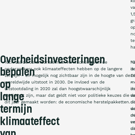
kl
v
1,
g
o
n
te
ha
Overheidsinvesteringen
Toch zal de coronacrisis naar verwachting van de
H
“
onderzoekers ook klimaateffecten hebben op de langere
is
d
bepalen
termijn – en mogelijk nog zichtbaar zijn in de hoogte van de
ze
C
wereldwijde uitstoot in 2030. De invloed van de
mo
-
op
uitstootdaling in 2020 zal dan hoogstwaarschijnlijk
d
in
lange
verdampt zijn, maar dat geldt niet voor politieke keuzes die
d
v
dit jaar gemaakt worden: de economische herstelpakketten.
ui
d
termijn
d
w
d
m
klimaateffect
co
ve
ui
d
van