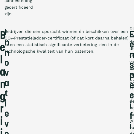
aanbesteding
gecertificeerd
zijn.
Di
I
Bedrijven die een opdracht winnen én beschikken over een
E
B
su
CO₂-Prestatieladder-certificaat (of dat kort daarna behalen)
n
d
e
laten een statistisch significante verbetering zien in de
e
d
n
technologische kwaliteit van hun patenten.
c
l
o
v
s
a
a
v
é
C
a
n
e
Pr
t
c
g
ce
d
i
i
r
b
e
v
f
i
is
v
i
vo