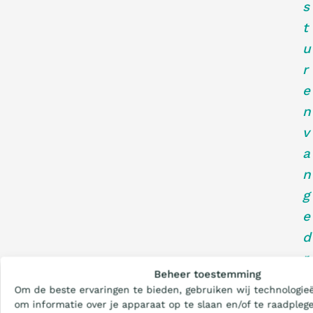
s
t
u
r
e
n
v
a
n
g
e
d
Wat is de Ladder?
r
Beheer toestemming
a
Om de beste ervaringen te bieden, gebruiken wij technologieë
g
Certificeren
om informatie over je apparaat op te slaan en/of te raadplege