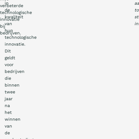
in
a
verbeterde
de
to
technologische
kwaliteit
st
innovatie
van
in
bij
hun
bedrijven.
technologische
innovatie.
Dit
geldt
voor
bedrijven
die
binnen
twee
jaar
na
het
winnen
van
de