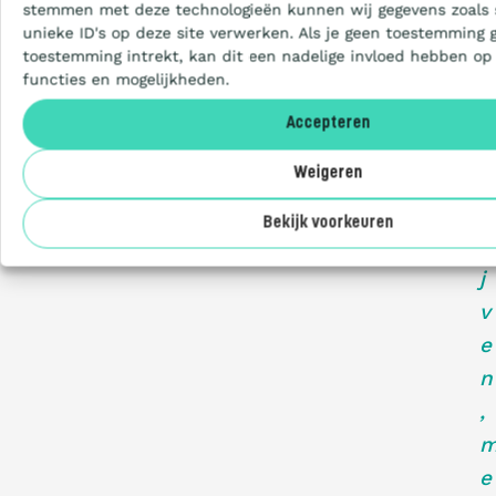
b
stemmen met deze technologieën kunnen wij gegevens zoals 
unieke ID's op deze site verwerken. Als je geen toestemming 
i
Aanbesteden
toestemming intrekt, kan dit een nadelige invloed hebben op
j
functies en mogelijkheden.
b
Deelnemers
Accepteren
e
Weigeren
d
Over ons
r
Bekijk voorkeuren
i
j
v
e
n
,
e