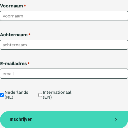
Voornaam
*
Achternaam
*
E-mailadres
*
Taal
Nederlands 
Internationaal 
(NL)
(EN)
Inschrijven