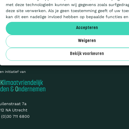
met deze technologieën kunnen wij gegevens zoals surfgedrag
deze site verwerken. Als je geen toestemming geeft of uw toe
Aanbesteden
kan dit een nadelige invloed hebben op bepaalde functies en
Accepteren
Privacy
Deelnemers
Cookies
Weigeren
Sitemap
Over ons
© 2026 CO₂-
Bekijk voorkeuren
Prestatieladder
en initiatief van
uilenstraat 7a
12 NA Utrecht
 (0)30 711 6800