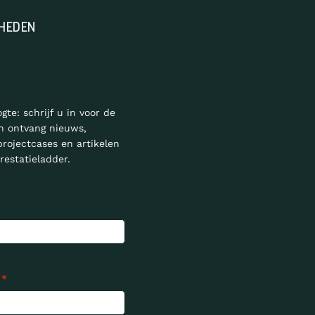
HEDEN
ogte: schrijf u in voor de
n ontvang nieuws,
projectcases en artikelen
restatieladder.
*