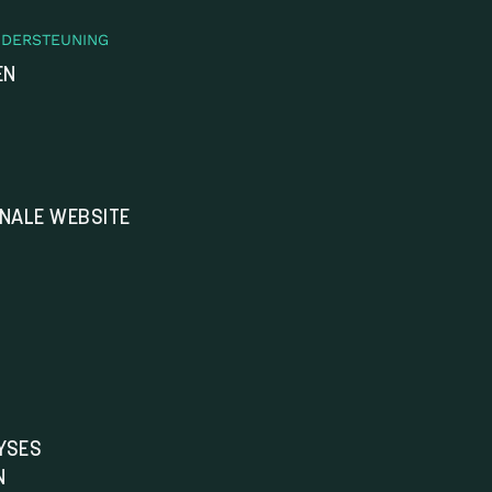
NDERSTEUNING
EN
ONALE WEBSITE
YSES
N