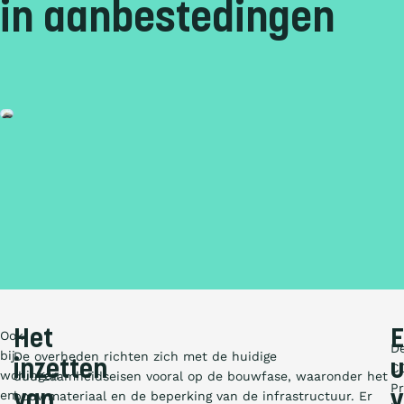
in aanbestedingen
Het
Ook
D
bij
De overheden richten zich met de huidige
inzetten
u
C
woningen
duurzaamheidseisen vooral op de bouwfase, waaronder het
Pr
en
van
v
bouwmateriaal en de beperking van de infrastructuur. Er