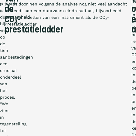
he
gebouwen
wordt door hen volgens de analyse nog niet veel aandacht
de
o
be
is
besteedt aan een duurzaam eindresultaat, bijvoorbeeld
e
duurzaamheid
door het inzetten van een instrument als de CO₂-
CO₂-
o
bij
Prestatieladder.
prestatieladder
bi
vier
h
op
r
de
v
tien
C
aanbestedingen
e
een
k
cruciaal
in
onderdeel
d
van
be
het
in
proces.
pr
“We
é
zien
in
in
d
tegenstelling
ke
tot
D