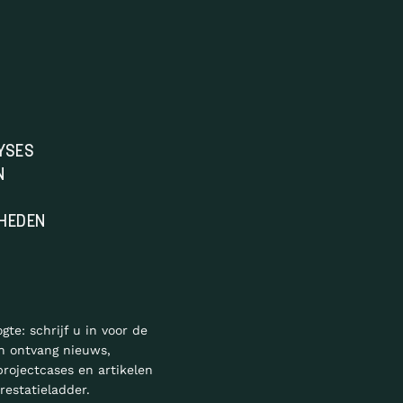
YSES
N
HEDEN
ogte: schrijf u in voor de
n ontvang nieuws,
projectcases en artikelen
restatieladder.