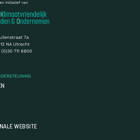
en initiatief van
uilenstraat 7a
12 NA Utrecht
 (0)30 711 6800
NDERSTEUNING
EN
ONALE WEBSITE