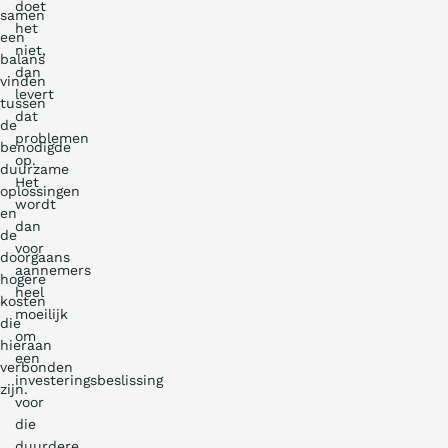
doet
samen
het
een
niet,
balans
dan
vinden
levert
tussen
dat
de
problemen
benodigde
op.
duurzame
Het
oplossingen
wordt
en
dan
de
voor
doorgaans
aannemers
hogere
heel
kosten
moeilijk
die
om
hieraan
een
verbonden
investeringsbeslissing
zijn.
voor
die
duurdere