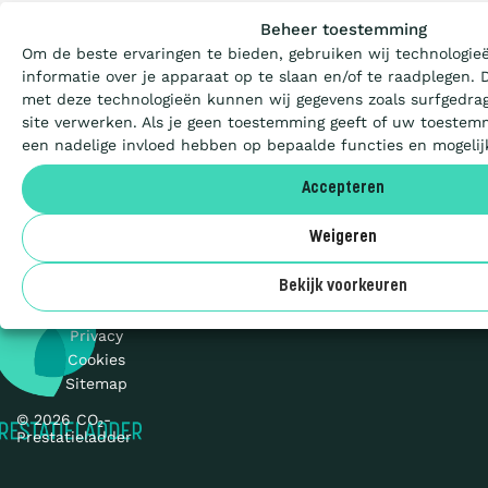
Beheer toestemming
Om de beste ervaringen te bieden, gebruiken wij technologie
Certificeren
informatie over je apparaat op te slaan en/of te raadplegen.
met deze technologieën kunnen wij gegevens zoals surfgedrag
site verwerken. Als je geen toestemming geeft of uw toestemm
Aanbesteden
een nadelige invloed hebben op bepaalde functies en mogeli
Accepteren
Deelnemers
Weigeren
Over ons
Bekijk voorkeuren
Privacy
Cookies
Sitemap
© 2026 CO₂-
Prestatieladder