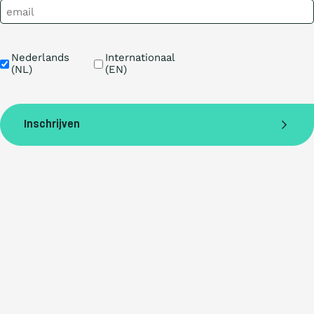
Taal
Nederlands 
Internationaal 
(NL)
(EN)
Inschrijven