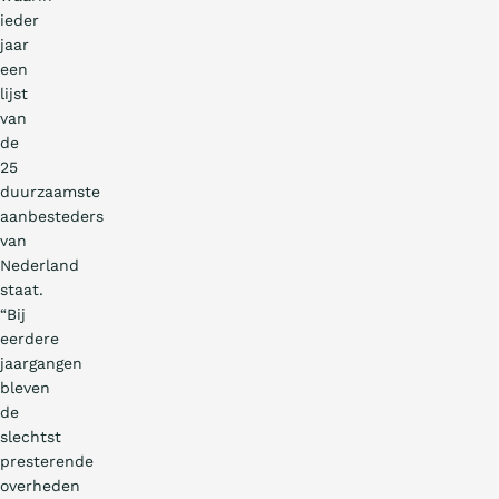
ieder
jaar
een
lijst
van
de
25
duurzaamste
aanbesteders
van
Nederland
staat.
“Bij
eerdere
jaargangen
bleven
de
slechtst
presterende
overheden