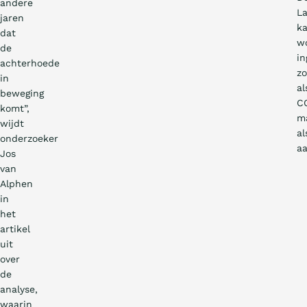
andere
L
jaren
k
dat
w
de
in
achterhoede
z
in
al
beweging
C
komt”,
m
wijdt
al
onderzoeker
a
Jos
van
Alphen
in
het
artikel
uit
over
de
analyse,
waarin