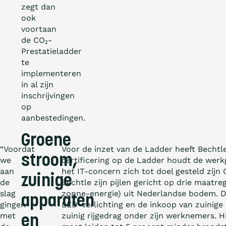
zegt dan
ook
voortaan
de CO₂-
Prestatieladder
te
implementeren
in al zijn
inschrijvingen
op
aanbestedingen.
Groene
“Voordat
Voor de inzet van de Ladder heeft Becht
stroom,
we
certificering op de Ladder houdt de werk
aan
het IT-concern zich tot doel gesteld zijn 
zuinige
de
Bechtle zijn pijlen gericht op drie maat
slag
zonne-energie) uit Nederlandse bodem. Da
apparaten
gingen
LED-verlichting en de inkoop van zuinige I
met
zuinig rijgedrag onder zijn werknemers. 
en