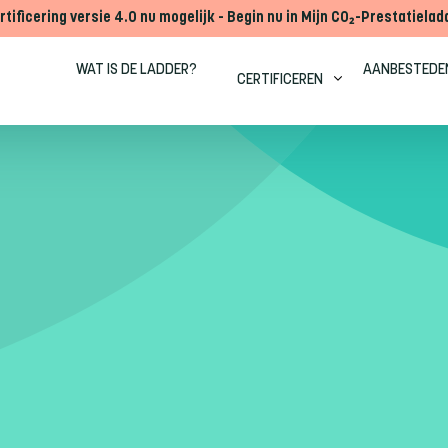
rtificering versie 4.0 nu mogelijk - Begin nu in Mijn CO₂-Prestatielad
WAT IS DE LADDER?
AANBESTEDE
CERTIFICEREN