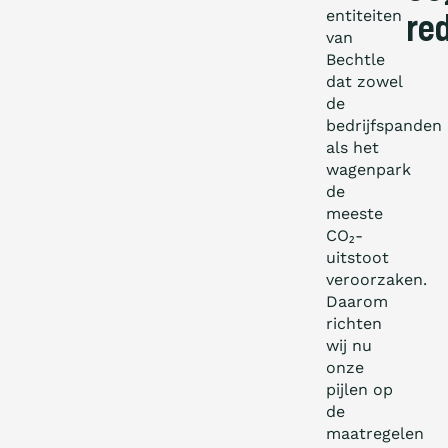
entiteiten
re
van
Bechtle
dat zowel
de
bedrijfspanden
als het
wagenpark
de
meeste
CO₂-
uitstoot
veroorzaken.
Daarom
richten
wij nu
onze
pijlen op
de
maatregelen