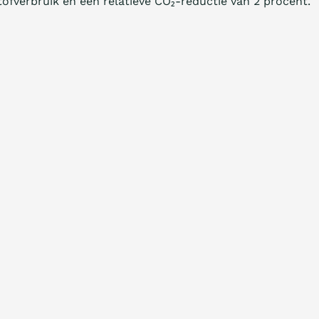
ofverbruik en een relatieve CO₂-reductie van 2 procent.