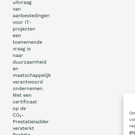
uitvraag
van
aanbestedingen
voor IT-
projecten
een
toenemende
vraag is
naar
duurzaamheid
en
maatschappelijk
verantwoord
ondernemen.
Met een
certificaat
op de
Om
CO₂-
co
Prestatieladder
ra
versterkt
ge
Bechtle