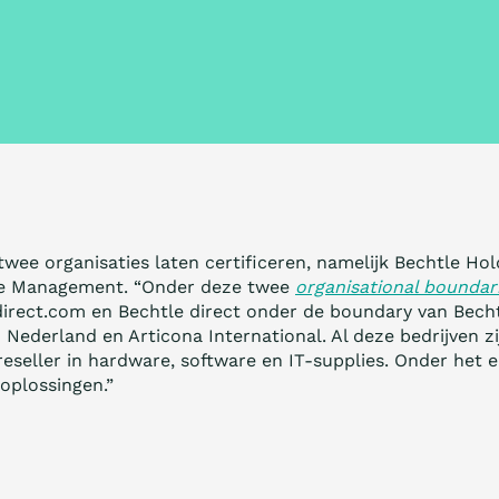
wee organisaties laten certificeren, namelijk Bechtle Ho
htle Management. “Onder deze twee
organisational boundar
tdirect.com en Bechtle direct onder de boundary van Bech
ederland en Articona International. Al deze bedrijven zi
-reseller in hardware, software en IT-supplies. Onder het 
oplossingen.”