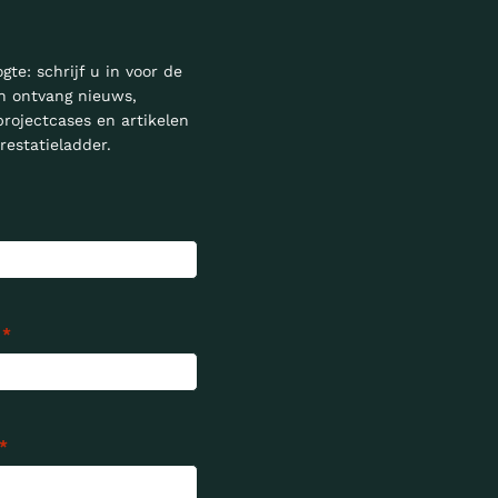
ogte: schrijf u in voor de
n ontvang nieuws,
projectcases en artikelen
restatieladder.
*
*