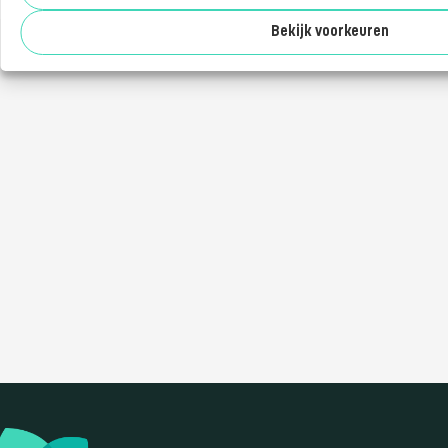
Over ons
Bekijk voorkeuren