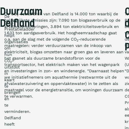
Duurzaam
De CO
-voetafdruk van Delfland is 14.000 ton waarbij de
To
2
De
belangrijkste emissies zijn: 7.090 ton biogasverbruik op de
Po
Delfland
CO
-
2
afvalwaterzuiveringen, 3.894 ton elektriciteitsverbruik en
be
Prestatieladder
1.633 ton aardgasverbruik. Het hoogheemraadschap gaat
v
helpt
o.a. aan de slag met de volgende CO
-reducerende
d
2
organisaties
maatregelen: verder verduurzamen van de inkoop van
U
om
elektriciteit, biogas omzetten naar groen gas en leveren aan
v
hun
het gasnet als duurzame brandstofbron voor de
W
CO
-
2
transportsector, het elektrisch maken van het wagenpark
(
uitstoot
en investeringen in zon- en windenergie. “Daarnaast helpen
“
in
we initiatiefnemers om aquathermie (restwarmte uit de
w
kaart
afvalwaterzuivering en oppervlaktewater) in te zetten als
zi
te
maatregel voor de energietransitie, om woningen duurzaam
d
brengen
te verwarmen.
C
en
Pr
te
al
verminderen.
e
Delfland
kr
heeft
i