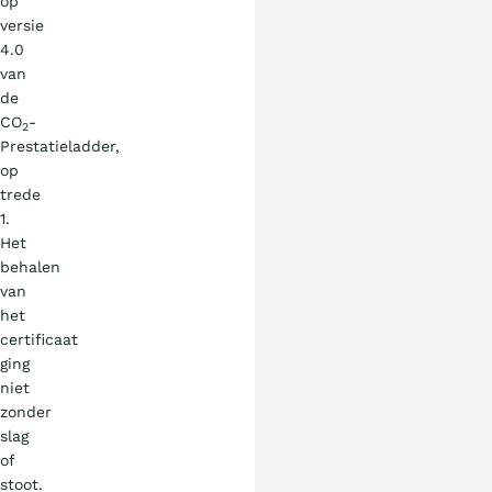
op
versie
4.0
van
de
CO
-
2
Prestatieladder,
op
trede
1.
Het
behalen
van
het
certificaat
ging
niet
zonder
slag
of
stoot.