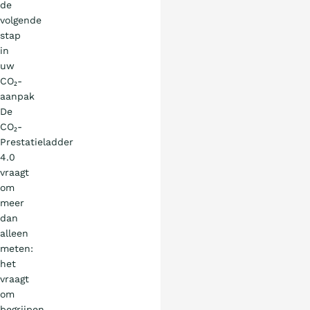
de
volgende
stap
in
uw
CO₂-
aanpak
De
CO₂-
Prestatieladder
4.0
vraagt
om
meer
dan
alleen
meten:
het
vraagt
om
begrijpen,