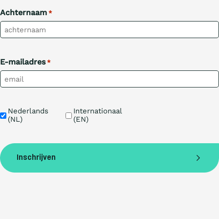
Achternaam
*
E-mailadres
*
Taal
Nederlands 
Internationaal 
(NL)
(EN)
Inschrijven