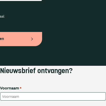
al 
ven
Nieuwsbrief ontvangen?
Voornaam
*