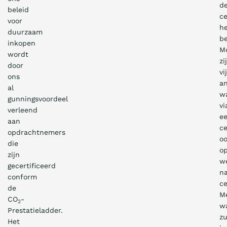
d
beleid
ce
voor
he
duurzaam
be
inkopen
M
wordt
zi
door
vij
ons
a
al
w
gunningsvoordeel
vi
verleend
e
aan
ce
opdrachtnemers
o
die
o
zijn
w
gecertificeerd
n
conform
ce
de
M
CO
-
2
w
Prestatieladder.
zu
Het