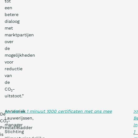
tot
een
betere
dialoog
met
marktpartijen
over
de
mogelijkheden
voor
reductie
van
de
CO
-
2
uitstoot.”
Annemiek
>> Vier in 1 minuut 1000 certificaten met ons mee
>
De
Lauwerijssen,
Be
CO
-
2
manager
in
Prestatieladder
Stichting
1
is