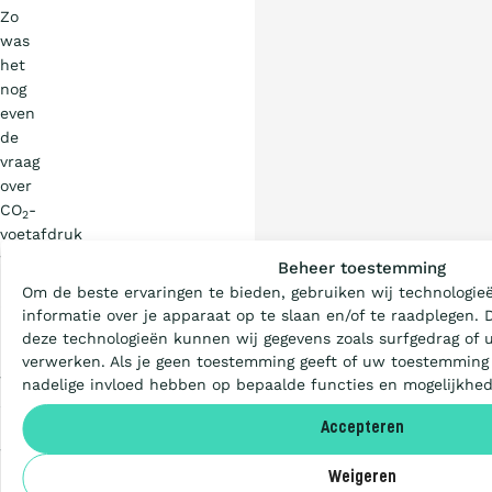
Zo
was
het
nog
even
de
vraag
over
CO
-
2
Wat is de Ladder
voetafdruk
wel
Beheer toestemming
klopte.
Om de beste ervaringen te bieden, gebruiken wij technologie
Certificeren
Ook
informatie over je apparaat op te slaan en/of te raadplegen.
het
deze technologieën kunnen wij gegevens zoals surfgedrag of u
benoemen
verwerken. Als je geen toestemming geeft of uw toestemming 
Aanbesteden
van
nadelige invloed hebben op bepaalde functies en mogelijkhe
sleutelpersonen
had
Accepteren
Deelnemers
wat…
Weigeren