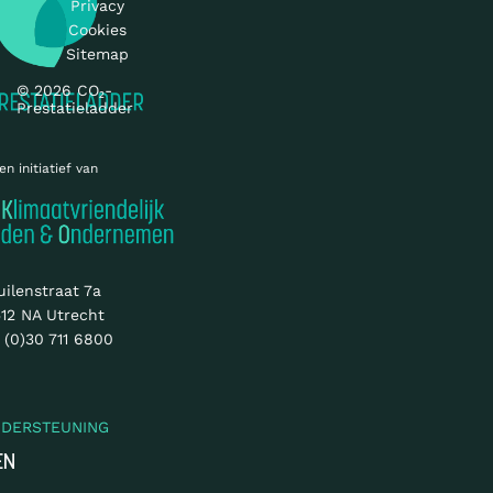
Privacy
Cookies
Sitemap
© 2026 CO₂-
Prestatieladder
en initiatief van
uilenstraat 7a
12 NA Utrecht
 (0)30 711 6800
NDERSTEUNING
EN