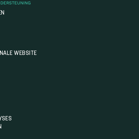
NDERSTEUNING
EN
ONALE WEBSITE
YSES
N