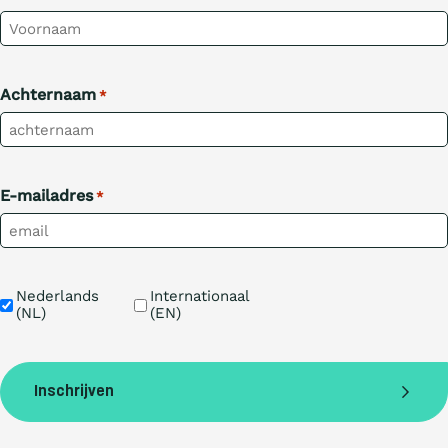
Achternaam
*
E-mailadres
*
Taal
Nederlands 
Internationaal 
(NL)
(EN)
Inschrijven