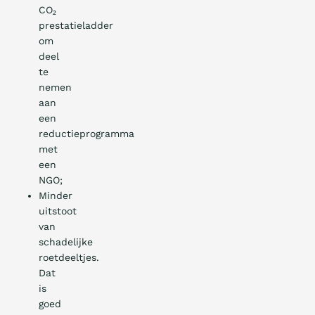
CO₂
prestatieladder
om
deel
te
nemen
aan
een
reductieprogramma
met
een
NGO;
Minder
uitstoot
van
schadelijke
roetdeeltjes.
Dat
is
goed