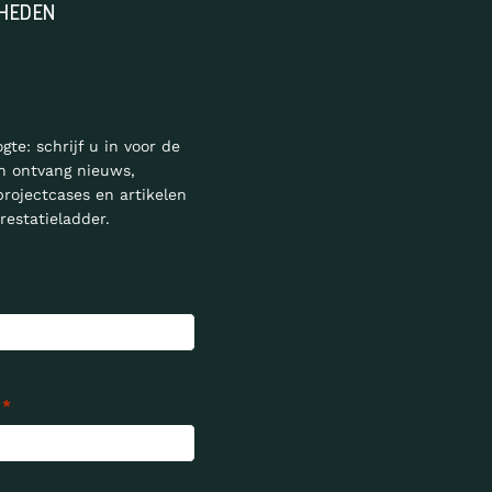
HEDEN
ogte: schrijf u in voor de
n ontvang nieuws,
projectcases en artikelen
restatieladder.
*