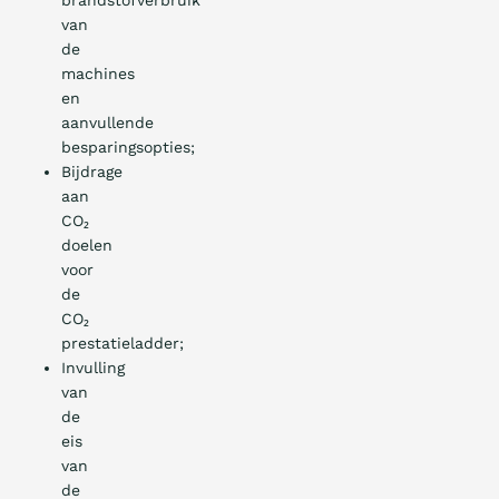
brandstofverbruik
van
de
machines
en
aanvullende
besparingsopties;
Bijdrage
aan
CO₂
doelen
voor
de
CO₂
prestatieladder;
Invulling
van
de
eis
van
de