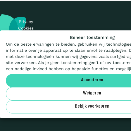
Privacy
Wat is de Ladder?
Cookies
Sitemap
Beheer toestemming
Om de beste ervaringen te bieden, gebruiken wij technologie
© 2026 CO₂-
Certificeren
Prestatieladder
informatie over je apparaat op te slaan en/of te raadplegen.
met deze technologieën kunnen wij gegevens zoals surfgedrag
site verwerken. Als je geen toestemming geeft of uw toestemm
Aanbesteden
en initiatief van
een nadelige invloed hebben op bepaalde functies en mogeli
Accepteren
Deelnemers
Weigeren
uilenstraat 7a
Over ons
12 NA Utrecht
Bekijk voorkeuren
 (0)30 711 6800