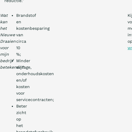
reductie.”
Wat
Brandstof
Ki
kan
en
vo
het
kostenbesparing
m
Nieuwe
van
in
Draaien
circa
o
voor
10
w
mijn
%;
bedrijf
Minder
betekenen?
slijtage,
onderhoudskosten
en/of
kosten
voor
servicecontracten;
Beter
zicht
op
het