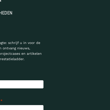
N
HEDEN
ogte: schrijf u in voor de
n ontvang nieuws,
projectcases en artikelen
restatieladder.
*