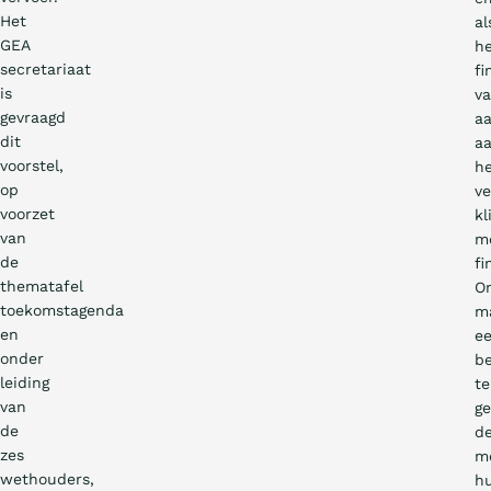
Het
al
GEA
h
secretariaat
fi
is
v
gevraagd
a
dit
a
voorstel,
h
op
v
voorzet
kl
van
m
de
fi
thematafel
O
toekomstagenda
m
en
e
onder
b
leiding
te
van
ge
de
d
zes
m
wethouders,
h