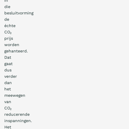
in
die
besluitvorming
de
échte
CO₂
prijs
worden
gehanteerd.
Dat
gaat
dus
verder
dan
het
meewegen
van
CO₂
reducerende
inspanningen.
Het