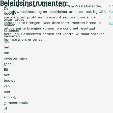
Beleidsinstrumenten:
Tenslotte ligt er de opdracht om de CO₂-Prestatieladder,
Br
De
schaduwboekhouding en beleidsinstrumenten ook bij GEA
Ge
meeste
partners, uit profit én non-profit sectoren, onder de
En
organisaties
aandacht te brengen. Door deze instrumenten breed in
A
maken
uitvoering te brengen kunnen we concreet resultaat
rationele
bereiken. Gemeenten nemen het voortouw, maar spreken
besluiten
hun partners er op aan.
als
het
om
investeringen
gaat.
Bij
het
bouwen
van
een
school,
gemeentehuis
of