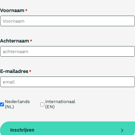
Voornaam
*
Achternaam
*
E-mailadres
*
Taal
Nederlands 
Internationaal 
(NL)
(EN)
Inschrijven