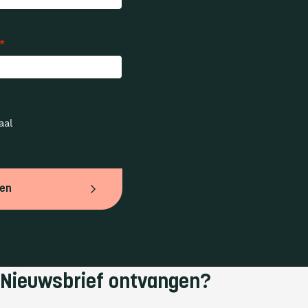
*
al 
ven
Nieuwsbrief ontvangen?