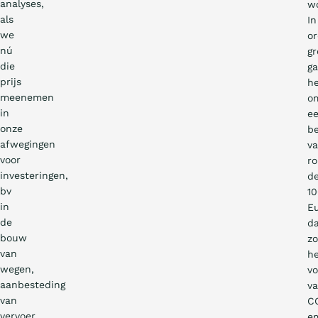
analyses,
w
als
In
we
o
nú
gr
die
ga
prijs
h
meenemen
o
in
e
onze
b
afwegingen
v
voor
r
investeringen,
d
bv
1
in
Eu
de
d
bouw
z
van
h
wegen,
v
aanbesteding
v
van
C
vervoer.
em