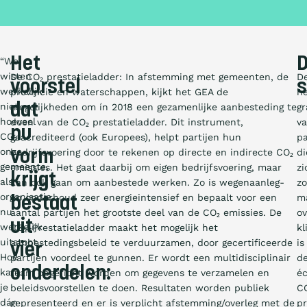
Het
“We
wisten
De CO₂ prestatieladder: In afstemming met gemeenten, de
D
voorstel
s
werkelijk
provincie en waterschappen, kijkt het GEA de
he
niet
dat
mogelijkheden om ín 2018 een gezamenlijke aanbesteding te
gr
hoeveel
doen van de CO₂ prestatieladder. Dit instrument,
v
nu
CO₂
geacrediteerd (ook Europees), helpt partijen hun
pa
onze
bedrijfsvoering door te rekenen op directe en indirecte CO₂
di
vorm
gemeente,
emissies. Het gaat daarbij om eigen bedrijfsvoering, maar
zi
krijgt
als
kan ook gaan om aanbestede werken. Zo is wegenaanleg-
zo
organisatie,
en onderhoud zeer energieintensief en bepaalt voor een
m
bestaat
nu
aantal partijen het grootste deel van de CO₂ emissies. De
ov
uit
werkelijk
CO₂-Prestatieladder maakt het mogelijk het
kl
uitstoot.
aanbestedingsbeleid te verduurzamen, door gecertificeerde
is
vier
Hoe
partijen voordeel te gunnen. Er wordt een multidisciplinair
d
onderdelen:
kan
team opgericht worden om gegevens te verzamelen en
é
je
beleidsvoorstellen te doen. Resultaten worden publiek
C
dán
gepresenteerd en er is verplicht afstemming/overleg met de
pr