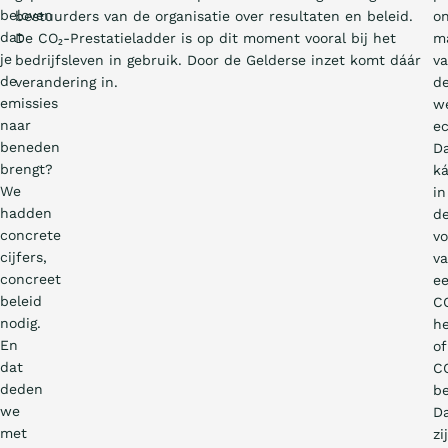
beloven
bestuurders van de organisatie over resultaten en beleid.
o
dat
De CO₂-Prestatieladder is op dit moment vooral bij het
m
je
bedrijfsleven in gebruik. Door de Gelderse inzet komt dáár
v
de
verandering in.
d
emissies
we
naar
e
beneden
D
brengt?
ká
We
in
hadden
d
concrete
v
cijfers,
v
concreet
e
beleid
C
nodig.
he
En
of
dat
C
deden
be
we
D
met
zi