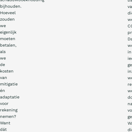
ba
bijhouden.
v
Hoeveel
di
zouden
we
we
C
eigenlijk
pr
moeten
D
betalen,
w
als
in
we
ie
de
ge
kosten
in
van
w
mitigatie
re
én
w
adaptatie
d
voor
n
rekening
vo
nemen?
ge
Want
W
dát
di