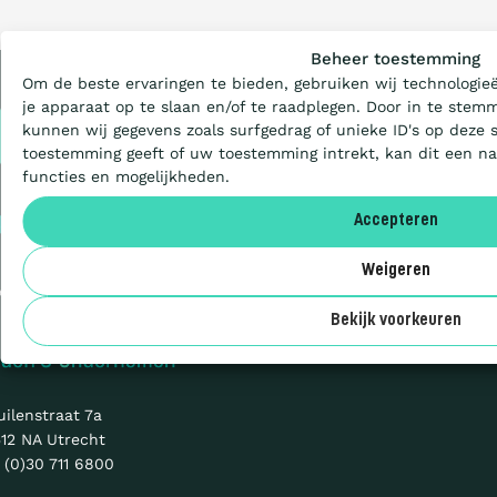
Wat is de Ladd
Beheer toestemming
Om de beste ervaringen te bieden, gebruiken wij technologie
Certificeren
je apparaat op te slaan en/of te raadplegen. Door in te ste
Privacy
kunnen wij gegevens zoals surfgedrag of unieke ID's op deze s
Cookies
toestemming geeft of uw toestemming intrekt, kan dit een n
Aanbestede
Sitemap
functies en mogelijkheden.
© 2026 CO₂-
Accepteren
Prestatieladder
Deelnemers
Weigeren
en initiatief van
Over ons
Bekijk voorkeuren
uilenstraat 7a
12 NA Utrecht
 (0)30 711 6800