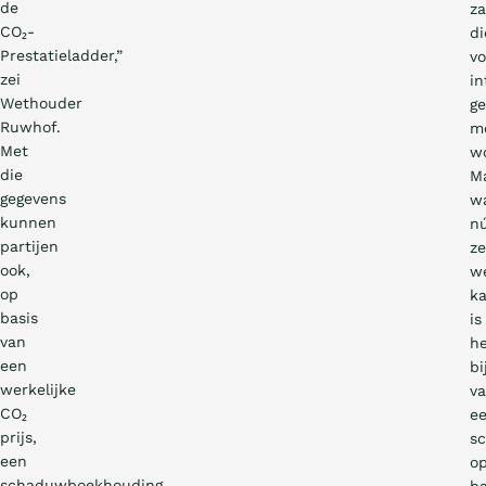
de
z
CO₂-
di
Prestatieladder,”
vo
zei
in
Wethouder
ge
Ruwhof.
m
Met
w
die
M
gegevens
w
kunnen
n
partijen
ze
ook,
w
op
k
basis
is
van
h
een
b
werkelijke
v
CO₂
e
prijs,
s
een
o
schaduwboekhouding