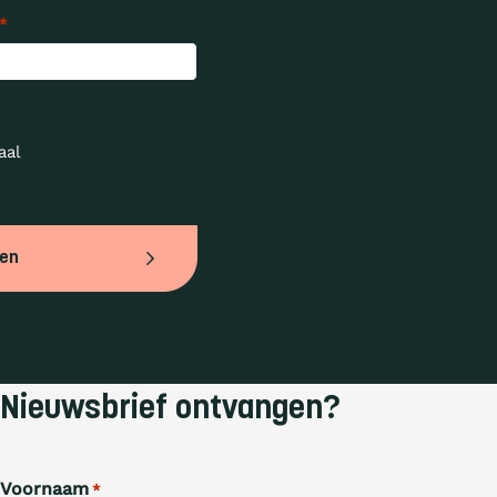
*
al 
ven
Nieuwsbrief ontvangen?
Voornaam
*