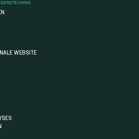
NDERSTEUNING
EN
ONALE WEBSITE
YSES
N