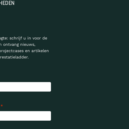
HEDEN
ogte: schrijf u in voor de
n ontvang nieuws,
projectcases en artikelen
restatieladder.
*