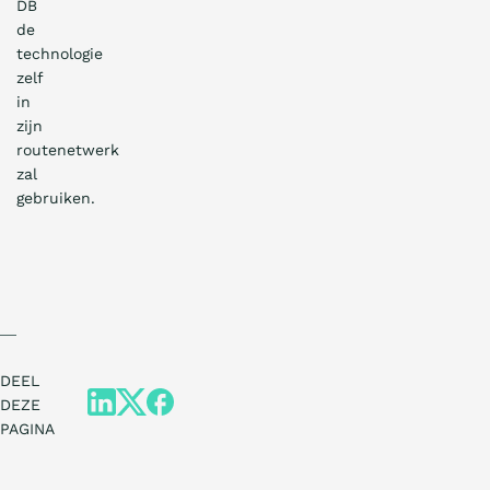
DB
de
technologie
zelf
in
zijn
routenetwerk
zal
gebruiken.
DEEL
DEZE
PAGINA