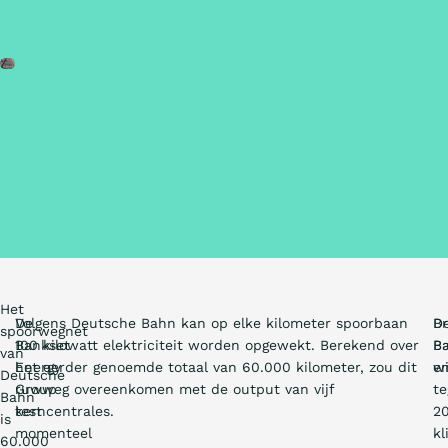
Het
De
Volgens Deutsche Bahn kan op elke kilometer spoorbaan
D
Br
spoorwegnet
Bankset
100 kilowatt elektriciteit worden opgewekt. Berekend over
B
B
van
Energy
het eerder genoemde totaal van 60.000 kilometer, zou dit
wi
en
Deutsche
Group
ruwweg overeenkomen met de output van vijf
t
Bahn
test
kerncentrales.
2
is
momenteel
kl
60.000