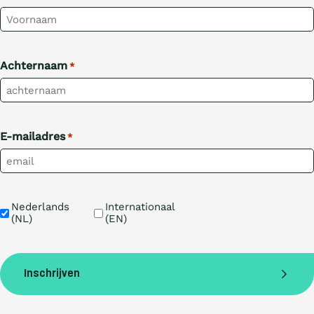
Achternaam
*
E-mailadres
*
Taal
Nederlands 
Internationaal 
(NL)
(EN)
Inschrijven