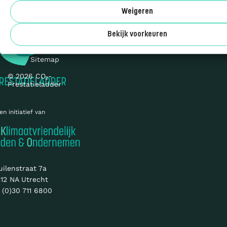
Weigeren
Over ons
Bekijk voorkeuren
Privacy
Cookies
Sitemap
© 2026 CO₂-
Prestatieladder
en initiatief van
uilenstraat 7a
12 NA Utrecht
 (0)30 711 6800