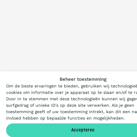
Wat is de Ladder?
Beheer toestemming
Om de beste ervaringen te bieden, gebruiken wij technologie
Certificeren
cookies om informatie over je apparaat op te slaan en/of te r
Door in te stemmen met deze technologieën kunnen wij gege
surfgedrag of unieke ID's op deze site verwerken. Als je geen
Aanbesteden
toestemming geeft of uw toestemming intrekt, kan dit een na
invloed hebben op bepaalde functies en mogelijkheden.
Deelnemers
Accepteren