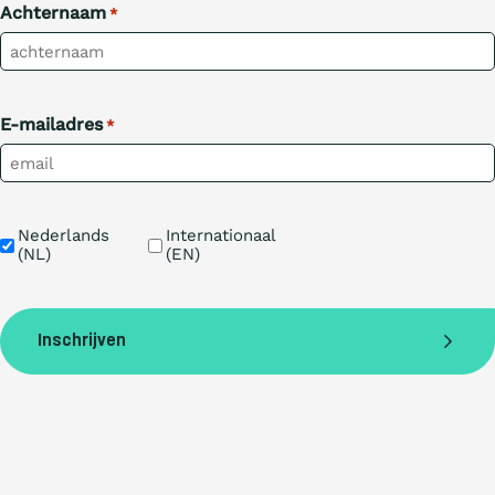
Achternaam
*
E-mailadres
*
Taal
Nederlands 
Internationaal 
(NL)
(EN)
Inschrijven