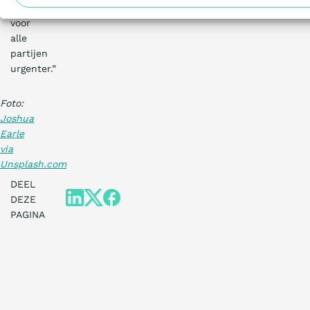
klimaatprobleem
voor
alle
partijen
urgenter.”
Foto:
Joshua
Earle
via
Unsplash.com
DEEL
DEZE
PAGINA