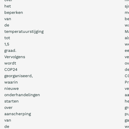
het
s
beperken
m
van
b
de
w
temperatuurstijging
M
tot
al
1,5
w
graad.
e
Vervolgens
ve
wordt
ov
COP24
d
georganiseerd,
C
waarin
Pr
nieuwe
ve
onderhandelingen
a
starten
h
over
gr
aanscherping
pu
van
g
de
w