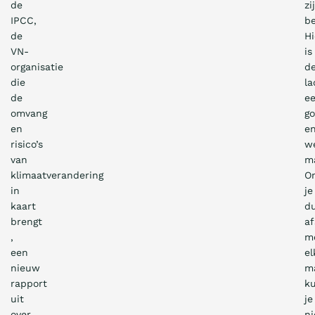
de
zi
IPCC,
be
de
Hi
VN-
is
organisatie
d
die
la
de
e
omvang
g
en
e
risico’s
w
van
m
klimaatverandering
O
in
je
kaart
du
brengt
a
,
m
een
el
nieuw
m
rapport
k
uit
je
over
ni