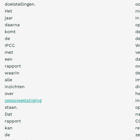
doelstellingen.
o
Het
ni
jaar
in
daarna
o
komt
d
de
de
IPCC
W
met
ve
een
d
rapport
ov
waarin
d
alle
i
inzichten
di
over
h
zeespiegelstijging
i
staan.
op
Dat
na
rapport
C
kan
re
de
ze