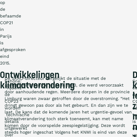
op
de
befaamde
COP21
in
Parijs
is
afgesproken
eind
2015.
Ontwikkelingen
De SKAO-directeur vergelijkt de situatie met de
Schöne:
S
klimaatverandering
k
overstroming van de Maas in 1993, die werd veroorzaakt
“Tijdens
c
door aanhoudende regen. Meerdere dorpen in de provincie
l
de
d
Limburg waren zwaar getroffen door de overstroming. “Het
COP23
C
z
dringt gewoon pas door als het gebeurt. En dan zijn we te
worden
e
laat. De kans dat de komende jaren het urgentie-gevoel van
technische
t
m
klimaatverandering toch sterk toeneemt, kan met name
details
is
komen door de voorspelde zeespiegelstijging. Deze wordt
n
uitgewerkt
e
steeds hoger ingeschat Volgens het KNMI is eind van deze
over
vo