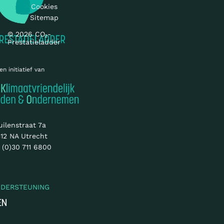
Cookies
Sitemap
© 2026 CO₂-
Prestatieladder
en initiatief van
uilenstraat 7a
12 NA Utrecht
 (0)30 711 6800
NDERSTEUNING
EN