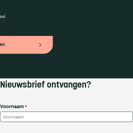
al 
ven
Nieuwsbrief ontvangen?
Voornaam
*