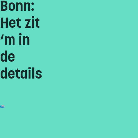
Bonn:
Het zit
‘m in
de
details