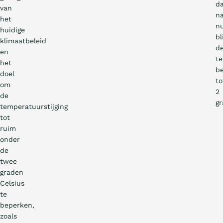
da
van
n
het
nu
huidige
bl
klimaatbeleid
d
en
te
het
b
doel
to
om
2
de
gr
temperatuurstijging
tot
ruim
onder
de
twee
graden
Celsius
te
beperken,
zoals