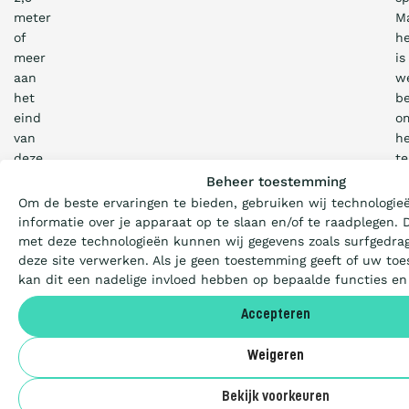
meter
M
of
h
meer
is
aan
w
het
be
eind
o
van
h
Wat is de Ladder?
deze
te
eeuw,
h
Beheer toestemming
dan
ov
Om de beste ervaringen te bieden, gebruiken wij technologie
Certificeren
liggen
d
informatie over je apparaat op te slaan en/of te raadplegen.
steden
kl
met deze technologieën kunnen wij gegevens zoals surfgedrag
als
le
deze site verwerken. Als je geen toestemming geeft of uw toe
Aanbesteden
New
kan dit een nadelige invloed hebben op bepaalde functies en
York
Accepteren
onder
Deelnemers
water.
Weigeren
Daardoor
wordt
Over ons
Bekijk voorkeuren
het