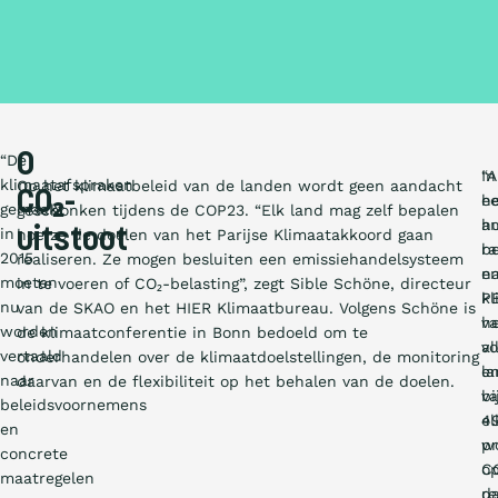
0
“De
“A
In
klimaatafspraken
Op het klimaatbeleid van de landen wordt geen aandacht
CO₂-
h
e
gemaakt
geschonken tijdens de COP23. “Elk land mag zelf bepalen
hu
a
in
uitstoot
hoe ze de doelen van het Parijse Klimaatakkoord gaan
be
ra
2015
realiseren. Ze mogen besluiten een emissiehandelsysteem
e
n
moeten
in te voeren of CO₂-belasting”, zegt Sible Schöne, directeur
kl
P
nu
van de SKAO en het HIER Klimaatbureau. Volgens Schöne is
v
h
worden
de klimaatconferentie in Bonn bedoeld om te
al
vo
vertaald
onderhandelen over de klimaatdoelstellingen, de monitoring
l
em
naar
daarvan en de flexibiliteit op het behalen van de doelen.
bi
v
beleidsvoornemens
el
4
en
w
p
concrete
op
C
maatregelen
d
re