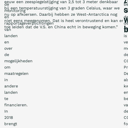
z
eeuw een zeespiegelstijging van 2,5 tot 3 meter denkbaar
de
be
bij een temperatuurstijging van 3 graden Celsius, waar we
s
monitoring
vo
nu op afkoersen. Daarbij hebben ze West-Antarctica nog
en
d
w
niet eens meegenomen. Dat is heel verontrustend en kan er
rapportageverplichtingen
de
toe leiden dat de V.S. en China echt in beweging komen.”
b
van
“H
landen
is
en
ve
over
m
de
d
mogelijkheden
C
om
Pr
maatregelen
De
in
al
andere
kw
landen
e
te
b
financieren.
v
In
d
2018
C
brengt
fo