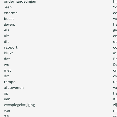
onderhandelingen
hi
een
“
enorme
o
boost
w
geven.
h
Als
ga
uit
o
dit
d
rapport
co
blijkt
in
dat
B
we
D
met
o
dit
ov
tempo
ui
afstevenen
v
op
h
een
K
zeespiegelstijging
zi
van
ni
2,5
sp