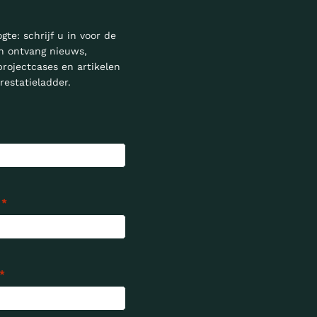
ogte: schrijf u in voor de
n ontvang nieuws,
projectcases en artikelen
restatieladder.
*
*