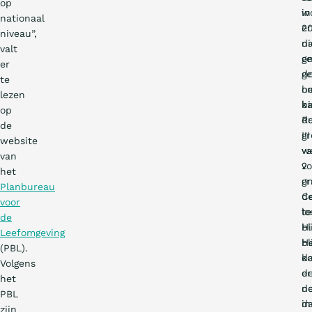
op
w
in
nationaal
er
2
niveau”,
ni
d
valt
g
on
er
g
d
te
o
h
lezen
b
ka
op
d
Ru
de
g
III
website
v
w
van
2
vo
het
g
o
Planbureau
Ce
d
voor
te
lo
de
bl
Hi
Leefomgeving
H
bl
(PBL).
k
d
Volgens
e
d
het
n
do
PBL
d
in
zijn