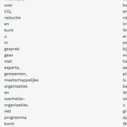
.
over
be
0
CO₂
e
0
reductie
n
-
en
in
1
kunt
W
u
er
7
in
sn
.
gesprek
bi
0
gaan
w
0
met
h
u
experts,
aa
u
gemeenten,
pl
r
maatschappelijke
is
(
organisaties
be
i
en
Wi
n
overheids-
zi
l
organisaties.
u
Het
gr
o
programma
o
o
komt
18
p