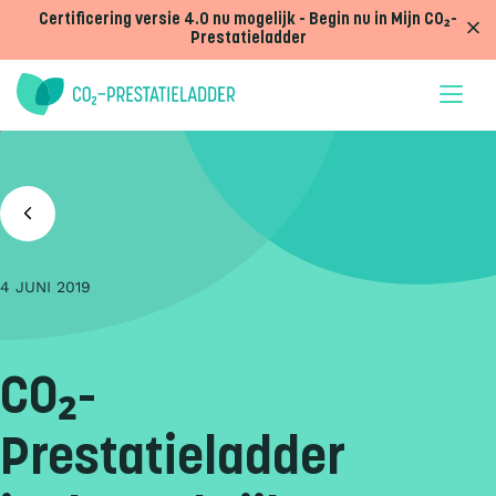
Doorgaan naar inhoud
Certificering versie 4.0 nu mogelijk - Begin nu in Mijn CO₂-
Prestatieladder
W
a
n
n
e
e
4 JUNI 2019
r
CO₂-
Prestatieladder