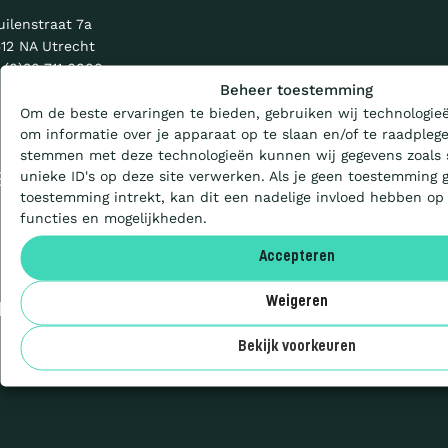
M
uilenstraat 7a
a
12 NA Utrecht
Wat is de Ladder?
r
 (0)30 711 6800
Beheer toestemming
k
Om de beste ervaringen te bieden, gebruiken wij technologieë
t
Certificeren
om informatie over je apparaat op te slaan en/of te raadplege
1
NDERSTEUNING
stemmen met deze technologieën kunnen wij gegevens zoals 
1
unieke ID's op deze site verwerken. Als je geen toestemming 
EN
i
Aanbesteden
toestemming intrekt, kan dit een nadelige invloed hebben op
n
functies en mogelijkheden.
A
Deelnemers
r
Accepteren
n
Weigeren
h
ONALE WEBSITE
Over ons
e
Bekijk voorkeuren
m