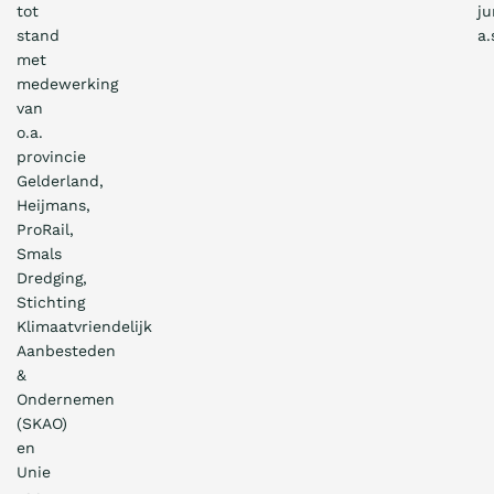
tot
ju
v
stand
a.
a
met
n
medewerking
a
van
f
o.a.
1
provincie
3
Gelderland,
.
Heijmans,
ProRail,
3
Smals
0
Dredging,
u
Stichting
u
Klimaatvriendelijk
r
Aanbesteden
)
&
W
Ondernemen
a
(SKAO)
a
en
r
Unie