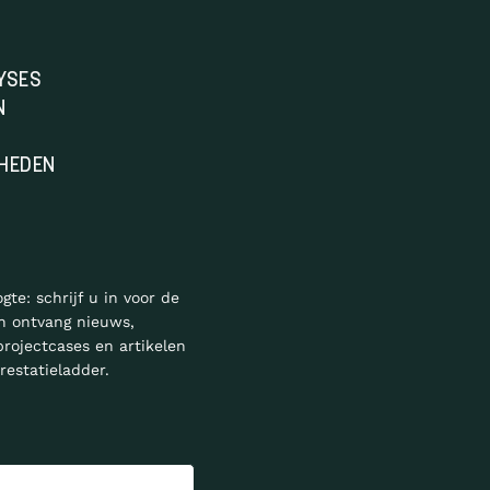
YSES
N
HEDEN
ogte: schrijf u in voor de
n ontvang nieuws,
projectcases en artikelen
restatieladder.