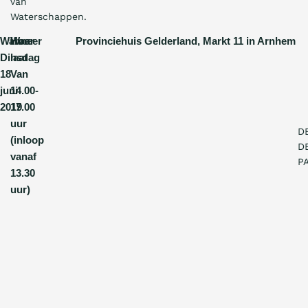
van
Waterschappen.
Wanneer
Hoe
Waar Provinciehuis Gelderland, Markt 11 in Arnhem
Dinsdag
laat
18
Van
juni
14.00-
2019
17.00
uur
D
(inloop
D
vanaf
P
13.30
uur)
P
r
o
v
i