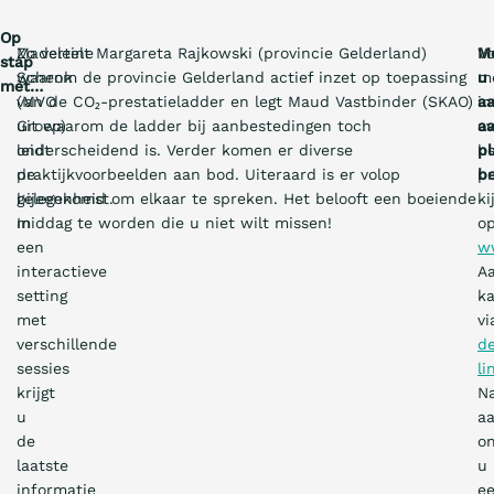
o
e
Op
Madeleine
Zo vertelt Margareta Rajkowski (provincie Gelderland)
M
Vo
l
stap
Schenk
waarom de provincie Gelderland actief inzet op toepassing
u
m
a
met…
(MVO
van de CO₂-prestatieladder en legt Maud Vastbinder (SKAO)
aa
in
a
Groep)
uit waarom de ladder bij aanbestedingen toch
aa
ov
t
leidt
onderscheidend is. Verder komen er diverse
pl
h
de
praktijkvoorbeelden aan bod. Uiteraard is er volop
be
p
bijeenkomst.
gelegenheid om elkaar te spreken. Het belooft een boeiende
ki
In
middag te worden die u niet wilt missen!
o
een
w
interactieve
A
setting
k
met
vi
verschillende
d
sessies
li
V
krijgt
N
a
u
a
n
de
on
1
laatste
u
4
informatie
e