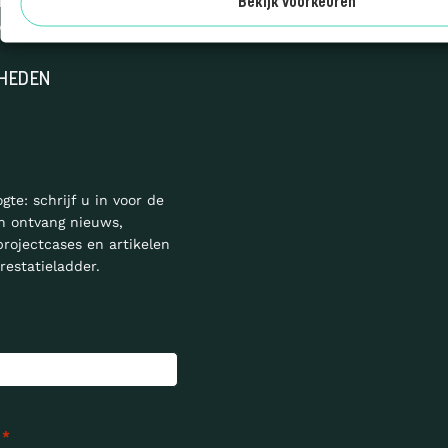
YSES
Bekijk voorkeuren
N
HEDEN
ogte: schrijf u in voor de
n ontvang nieuws,
projectcases en artikelen
restatieladder.
*