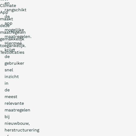
en
Climate
rangschikt
App
de
maakt
app
deze
mogelijke
maatregelen
maatregelen.
gemakkelijk
Hiermee
toegankelijk.
krijgt
Testlocaties
de
gebruiker
snel
inzicht
in
de
meest
relevante
maatregelen
bij
nieuwbouw,
herstructurering