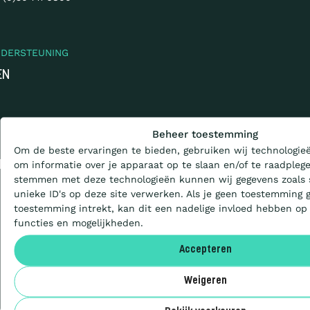
NDERSTEUNING
EN
Wat is de Ladder?
Beheer toestemming
Om de beste ervaringen te bieden, gebruiken wij technologieë
Certificeren
om informatie over je apparaat op te slaan en/of te raadplege
ONALE WEBSITE
stemmen met deze technologieën kunnen wij gegevens zoals 
unieke ID's op deze site verwerken. Als je geen toestemming 
Aanbesteden
toestemming intrekt, kan dit een nadelige invloed hebben op
functies en mogelijkheden.
Deelnemers
Accepteren
Weigeren
Over ons