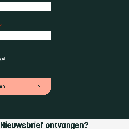
*
al 
ven
Nieuwsbrief ontvangen?