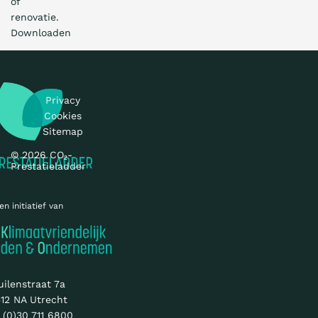
of
renovatie.
Downloaden
Privacy
Cookies
Sitemap
© 2026 CO₂-
Prestatieladder
en initiatief van
uilenstraat 7a
12 NA Utrecht
 (0)30 711 6800