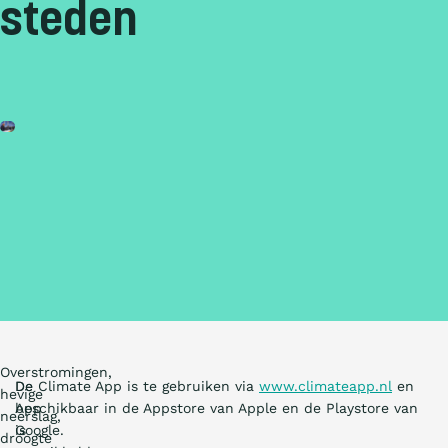
steden
Overstromingen,
De
De Climate App is te gebruiken via
www.climateapp.nl
en
hevige
App
beschikbaar in de Appstore van Apple en de Playstore van
neerslag,
is
Google.
droogte