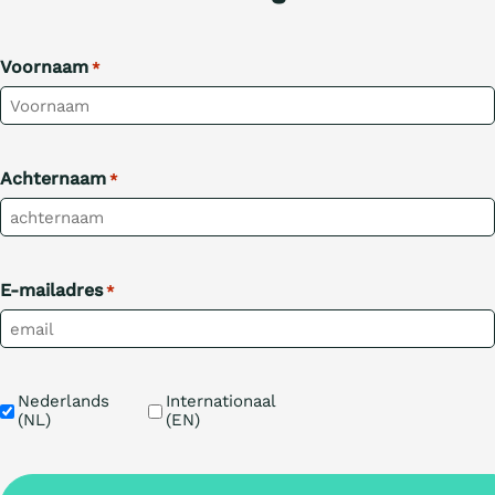
Voornaam
*
Achternaam
*
E-mailadres
*
Taal
Nederlands 
Internationaal 
(NL)
(EN)