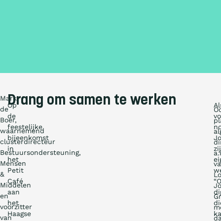
Drang om samen te werken
Mark
Op
Al
de
O
de
vo
Boer,
pl
feestelijke
n
waarnemend
a
bijeenkomst
J
clusterdirecteur
di
in
zi
Bestuursondersteuning,
a.i
het
ei
Mensen
v
Petit
we
&
Lo
Café
“
Middelen
J
aan
di
en
G
het
di
voorzitter
m
Haagse
k
van
d