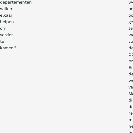
departementen
w
willen
o
elkaar
o
helpen
ge
om
te
verder
w
te
vo
komen.”
d
C
pr
E
d
w
v
M
di
da
re
m
h
in