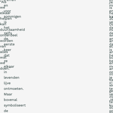
“Als
ja
en
m
we
is
voor
en
elkaar
h
sommigen
k
helpen
2
is
ve
kan
D
het
d
duurzaamheid
m
zelfs
d
onderdeel
w
de
an
worden
a
eerste
d
van
et
keer
is
alles
a
dat
h
wat
b
ze
be
we
e
elkaar
mo
doen.”
a
in
o
i
levenden
je
d
lijve
IC
w
ontmoeten.
te
g
Maar
v
zi
bovenal
J
te
symboliseert
k
d
de
o