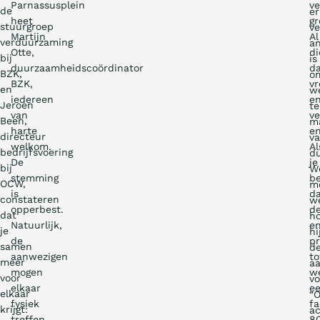
Parnassusplein
ve
de
er
heet
gr
stuurgroep
ve
Martijn
Al
verduurzaming
a
Otte,
di
bij
is
duurzaamheidscoördinator
d
BZK,
o
BZK,
vr
en
w
iedereen
e
Jeroen
te
van
ve
Been,
m
harte
en
directeur
v
welkom.
Al
bedrijfsvoering
d
De
je
bij
W
stemming
b
OCW,
m
is
d
constateren
we
opperbest.
d
dat
h
Natuurlijk,
e
je
hi
de
p
samen
d
aanwezigen
to
meer
a
mogen
w
voor
vo
elkaar
e
elkaar
“O
fysiek
fa
krijgt:
a
treffen
8