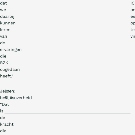
dat
IC
we
o
daarbij
e
kunnen
op
leren
te
van
vi
de
ervaringen
die
BZK
opgedaan
heeft.”
Jeroen
Bron:
besluit:
Rijksoverheid
“Dat
is
de
kracht
die