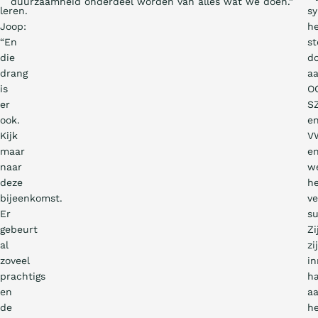
duurzaamheid onderdeel worden van alles wat we doen.”
leren.
s
Joop:
h
“En
st
die
d
drang
a
is
O
er
S
ook.
e
Kijk
V
maar
e
naar
w
deze
h
bijeenkomst.
ve
Er
su
gebeurt
Zi
al
zi
zoveel
in
prachtigs
h
en
a
de
h