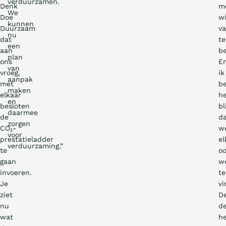
verduurzamen.
Denk
m
We
Doe
w
kunnen
Duurzaam
va
nu
dat
te
een
aan
be
plan
ons
E
van
vroeg,
ik
aanpak
met
b
maken
elkaar
he
en
besloten
bl
daarmee
de
d
zorgen
CO₂-
w
voor
prestatieladder
el
verduurzaming.”
te
o
gaan
w
invoeren.
te
Je
vi
ziet
D
nu
d
wat
h