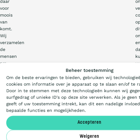
daar
on
voor
ve
moois
c
van
o
komt.
di
Wij
o
verzamelen
e
de
d
mensen
k
Wat is de Ladder?
om
w
Beheer toestemming
ons
v
heen
el
Om de beste ervaringen te bieden, gebruiken wij technologie
Certificeren
die
cookies om informatie over je apparaat op te slaan en/of te r
le
Door in te stemmen met deze technologieën kunnen wij gege
begaan
W
surfgedrag of unieke ID's op deze site verwerken. Als je gee
zijn
s
Aanbesteden
geeft of uw toestemming intrekt, kan dit een nadelige invlo
met
o
bepaalde functies en mogelijkheden.
duurzaamheid
al
en
vo
Deelnemers
Accepteren
die
de
in
op
Weigeren
staat
M