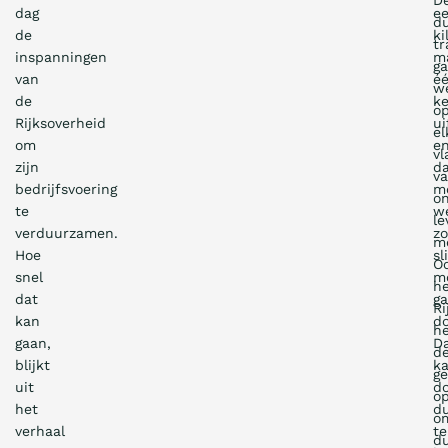
D
dag
e
d
de
ki
tr
inspanningen
m
g
van
é
w
de
ke
o
Rijksoverheid
ui
el
om
e
vl
zijn
d
v
bedrijfsvoering
m
o
te
w
le
verduurzamen.
zo
m
Hoe
sl
O
snel
mo
h
dat
g
Ri
kan
d
he
gaan,
D
d
blijkt
k
g
uit
d
o
het
d
o
verhaal
te
d