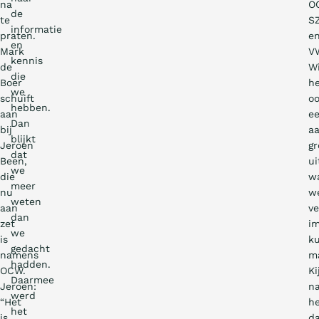
na
O
de
te
S
informatie
praten.
e
en
Mark
V
kennis
de
Wi
die
Boer
h
we
schuift
o
hebben.
aan
e
Dan
bij
aa
blijkt
Jeroen
gr
dat
Been,
ui
we
die
w
meer
nu
w
weten
aan
ve
dan
zet
i
we
is
k
gedacht
namens
m
hadden.
OCW.
Ki
Daarmee
Jeroen:
n
werd
“Het
h
het
is
d