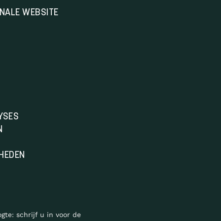
ONALE WEBSITE
YSES
N
HEDEN
ogte: schrijf u in voor de