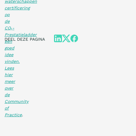
waterschappen
certificering
op
de
CO₂-
Prestatieladder
DEEL DEZE PAGINA
een
goed
idee
vinden.
Lees
hier
meer
over
de
Community
of
Practice
.