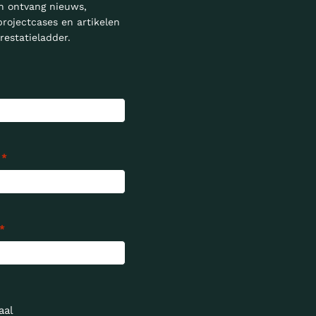
n ontvang nieuws,
projectcases en artikelen
restatieladder.
*
*
al 