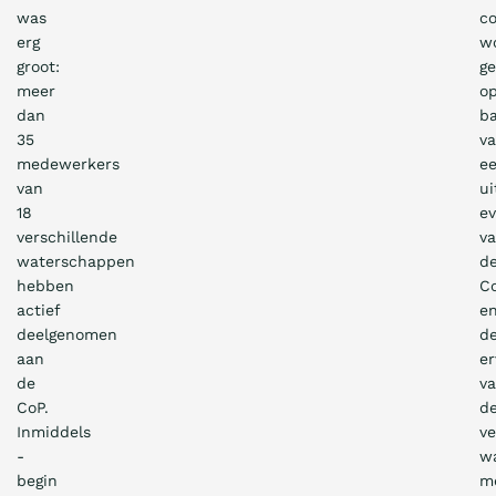
was
co
erg
w
groot:
g
meer
o
dan
ba
35
v
medewerkers
e
van
ui
18
ev
verschillende
v
waterschappen
d
hebben
C
actief
e
deelgenomen
d
aan
er
de
v
CoP.
d
Inmiddels
ve
-
w
begin
m