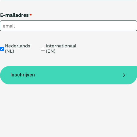
E-mailadres
*
Taal
Nederlands 
Internationaal 
(NL)
(EN)
Inschrijven