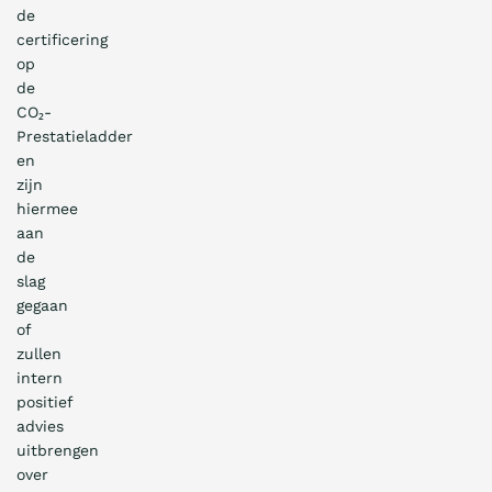
de
certificering
op
de
CO₂-
Prestatieladder
en
zijn
hiermee
aan
de
slag
gegaan
of
zullen
intern
positief
advies
uitbrengen
over