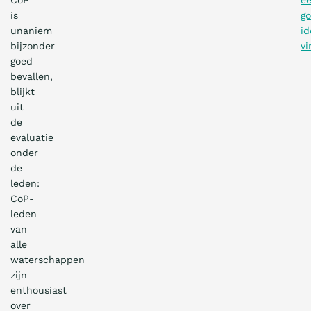
CoP
e
is
g
unaniem
id
bijzonder
v
goed
bevallen,
blijkt
uit
de
evaluatie
onder
de
leden:
CoP-
leden
van
alle
waterschappen
zijn
enthousiast
over