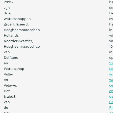
2021-
h
zijn
ce
drie
D
waterschappen
ev
gecertificeerd:
he
Hoogheemraadschap
in
Hollands
wi
Noorderkwartier,
vo
Hoogheemraadschap
10
van
in
Delfland
op
en
10
Waterschap
r
Vallei
w
en
w
Veluwe.
ce
Het
o
traject
d
van
C
de
Pr