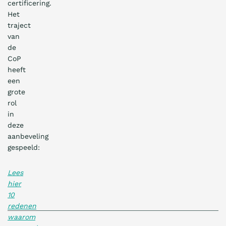
certificering.
Het
traject
van
de
CoP
heeft
een
grote
rol
in
deze
aanbeveling
gespeeld:
Lees
hier
10
redenen
waarom