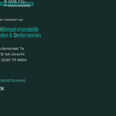
© 2026 CO₂-
Prestatieladder
en initiatief van
uilenstraat 7a
12 NA Utrecht
 (0)30 711 6800
NDERSTEUNING
EN