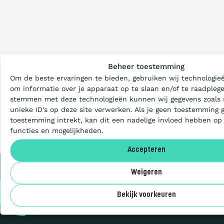
Wat is de Ladder?
Beheer toestemming
Om de beste ervaringen te bieden, gebruiken wij technologieë
Certificeren
om informatie over je apparaat op te slaan en/of te raadplege
stemmen met deze technologieën kunnen wij gegevens zoals 
unieke ID's op deze site verwerken. Als je geen toestemming 
Aanbesteden
toestemming intrekt, kan dit een nadelige invloed hebben op
functies en mogelijkheden.
Deelnemers
Accepteren
Weigeren
Over ons
Privacy
Bekijk voorkeuren
Cookies
Sitemap