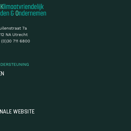
uilenstraat 7a
12 NA Utrecht
 (0)30 711 6800
NDERSTEUNING
EN
ONALE WEBSITE