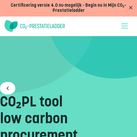
Doorgaan naar inhoud
Certificering versie 4.0 nu mogelijk - Begin nu in Mijn CO₂-
Prestatieladder
CO₂PL tool
low carbon
procurement