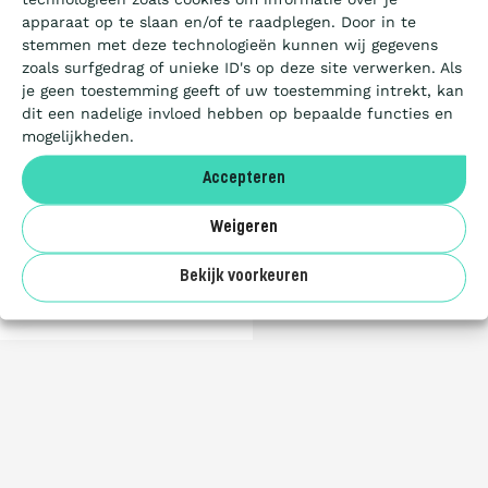
University
Certificeren
apparaat op te slaan en/of te raadplegen. Door in te
Centre
stemmen met deze technologieën kunnen wij gegevens
for
zoals surfgedrag of unieke ID's op deze site verwerken. Als
Public
Aanbesteden
je geen toestemming geeft of uw toestemming intrekt, kan
Procurement
dit een nadelige invloed hebben op bepaalde functies en
(UUCePP)
mogelijkheden.
Deelnemers
PDF
Accepteren
document
1,018.71
Over ons
Weigeren
KB
42
pagina's
WNLOAD
Bekijk voorkeuren