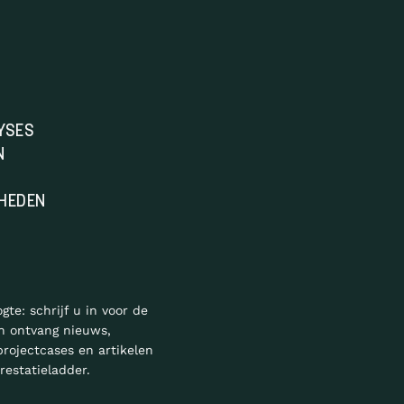
YSES
N
HEDEN
ogte: schrijf u in voor de
n ontvang nieuws,
projectcases en artikelen
restatieladder.