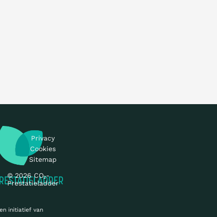
Privacy
Cookies
Sitemap
© 2026 CO₂-
Prestatieladder
en initiatief van