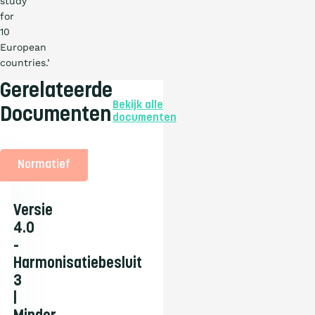
study
for
10
European
countries.’
Gerelateerde
Bekijk alle
Documenten
documenten
Normatief
Versie
4.0
-
Harmonisatiebesluit
3
|