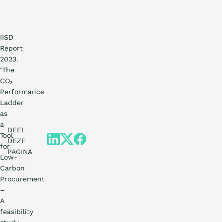
IISD
Report
2023.
‘The
CO₂
Performance
Ladder
as
a
DEEL
Tool
DEZE
for
PAGINA
Low-
Carbon
Procurement
–
A
feasibility