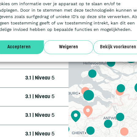
3.1 | Niveau
5
okies om informatie over je apparaat op te slaan en/of te
adplegen. Door in te stemmen met deze technologieën kunnen w
gevens zoals surfgedrag of unieke ID's op deze site verwerken. Al
3.1 | Niveau
3
 geen toestemming geeft of uw toestemming intrekt, kan dit een
delige invloed hebben op bepaalde functies en mogelijkheden.
4.0 | Trede
3
Accepteren
Weigeren
Bekijk voorkeuren
3.1 | Niveau
5
3.1 | Niveau
5
3.1 | Niveau
5
3.1 | Niveau
5
3.1 | Niveau
5