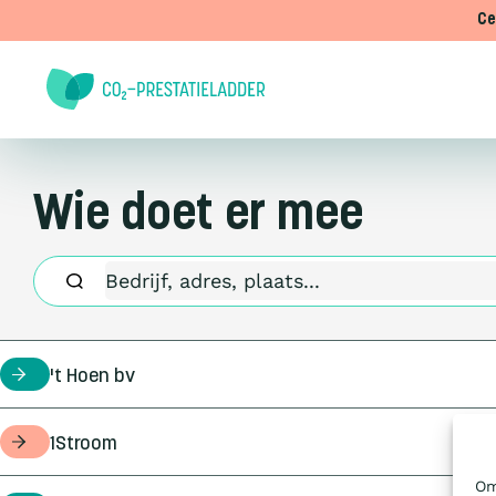
Doorgaan naar inhoud
Ce
Wie doet er mee
't Hoen bv
certificaathouder
1Stroom
opdrachtgever
Om