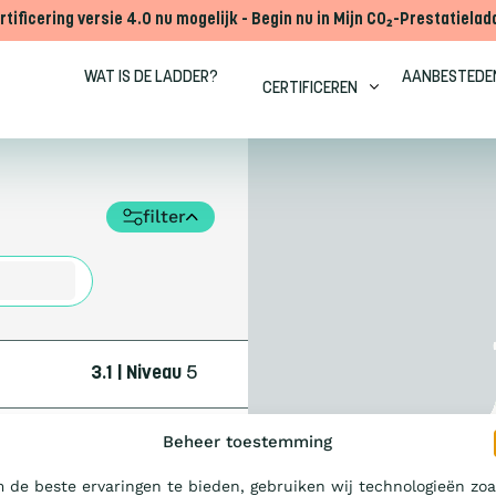
rtificering versie 4.0 nu mogelijk - Begin nu in Mijn CO₂-Prestatielad
WAT IS DE LADDER?
AANBESTEDE
CERTIFICEREN
filter
3.1 | Niveau
5
Beheer toestemming
 de beste ervaringen te bieden, gebruiken wij technologieën zoa