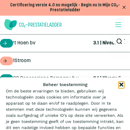
Doorgaan naar inhoud
Certificering versie 4.0 nu mogelijk - Begin nu in Mijn CO₂-
Prestatieladder
't Hoen bv
3.1 | Niveau
5
certificaathouder
1Stroom
opdrachtgever
2C Concessions Company b.v.
3.1 | Niveau
5
certificaathouder
Wat is de Ladder?
Beheer toestemming
Om de beste ervaringen te bieden, gebruiken wij
360Geo b.v.
3.1 | Niveau
3
certificaathouder
technologieën zoals cookies om informatie over je
Certificeren
apparaat op te slaan en/of te raadplegen. Door in te
stemmen met deze technologieën kunnen wij gegevens
4Infra
4.0 | Trede
3
certificaathouder
zoals surfgedrag of unieke ID's op deze site verwerken. Als
Aanbesteden
je geen toestemming geeft of uw toestemming intrekt, kan
dit een nadelige invloed hebben op bepaalde functies en