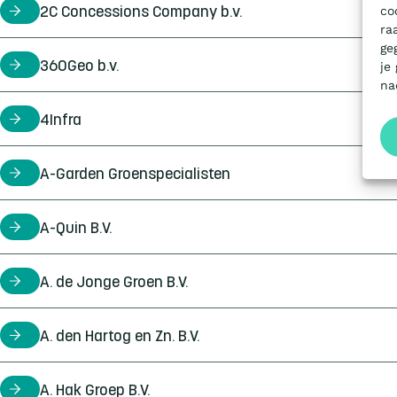
co
2C Concessions Company b.v.
certificaathouder
ra
ge
360Geo b.v.
certificaathouder
je
na
4Infra
certificaathouder
A-Garden Groenspecialisten
certificaathouder
A-Quin B.V.
certificaathouder
A. de Jonge Groen B.V.
certificaathouder
A. den Hartog en Zn. B.V.
certificaathouder
A. Hak Groep B.V.
certificaathouder