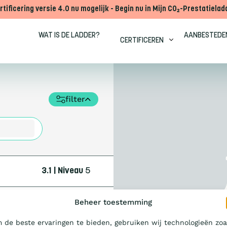
rtificering versie 4.0 nu mogelijk - Begin nu in Mijn CO₂-Prestatielad
WAT IS DE LADDER?
AANBESTEDE
CERTIFICEREN
filter
3.1 | Niveau
5
Beheer toestemming
 de beste ervaringen te bieden, gebruiken wij technologieën zoa