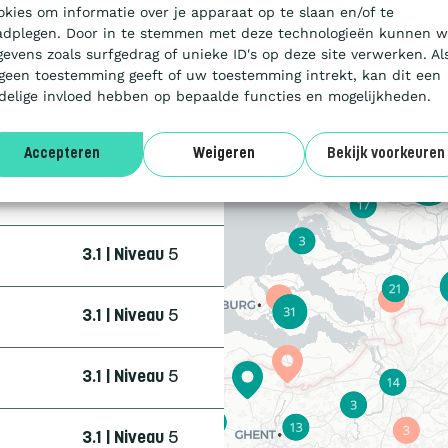
3.1 | Niveau
5
okies om informatie over je apparaat op te slaan en/of te
adplegen. Door in te stemmen met deze technologieën kunnen w
gevens zoals surfgedrag of unieke ID's op deze site verwerken. Al
3.1 | Niveau
3
 geen toestemming geeft of uw toestemming intrekt, kan dit een
delige invloed hebben op bepaalde functies en mogelijkheden.
4.0 | Trede
3
Accepteren
Weigeren
Bekijk voorkeuren
3.1 | Niveau
5
3.1 | Niveau
5
3.1 | Niveau
5
3.1 | Niveau
5
3.1 | Niveau
5