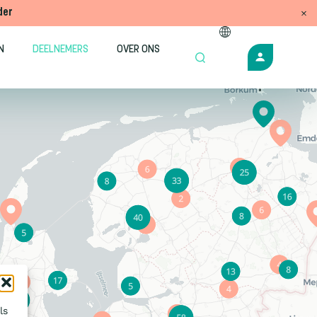
der
N
DEELNEMERS
OVER ONS
ls