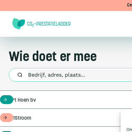
Doorgaan naar inhoud
Ce
Wie doet er mee
't Hoen bv
certificaathouder
1Stroom
opdrachtgever
Om