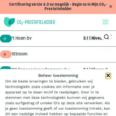
Doorgaan naar inhoud
Certificering versie 4.0 nu mogelijk - Begin nu in Mijn CO₂-
Prestatieladder
't Hoen bv
3.1 | Niveau
5
certificaathouder
1Stroom
opdrachtgever
2C Concessions Company b.v.
3.1 | Niveau
5
certificaathouder
Wat is de Ladder?
Beheer toestemming
Om de beste ervaringen te bieden, gebruiken wij
360Geo b.v.
3.1 | Niveau
3
certificaathouder
technologieën zoals cookies om informatie over je
Certificeren
apparaat op te slaan en/of te raadplegen. Door in te
stemmen met deze technologieën kunnen wij gegevens
4Infra
4.0 | Trede
3
certificaathouder
zoals surfgedrag of unieke ID's op deze site verwerken. Als
Aanbesteden
je geen toestemming geeft of uw toestemming intrekt, kan
dit een nadelige invloed hebben op bepaalde functies en