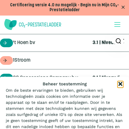
Doorgaan naar inhoud
Certificering versie 4.0 nu mogelijk - Begin nu in Mijn CO₂-
Prestatieladder
't Hoen bv
3.1 | Niveau
5
certificaathouder
1Stroom
opdrachtgever
2C Concessions Company b.v.
3.1 | Niveau
5
certificaathouder
Wat is de Ladder?
Beheer toestemming
Om de beste ervaringen te bieden, gebruiken wij
360Geo b.v.
3.1 | Niveau
3
certificaathouder
technologieën zoals cookies om informatie over je
Certificeren
apparaat op te slaan en/of te raadplegen. Door in te
stemmen met deze technologieën kunnen wij gegevens
4Infra
4.0 | Trede
3
certificaathouder
zoals surfgedrag of unieke ID's op deze site verwerken. Als
Aanbesteden
je geen toestemming geeft of uw toestemming intrekt, kan
dit een nadelige invloed hebben op bepaalde functies en