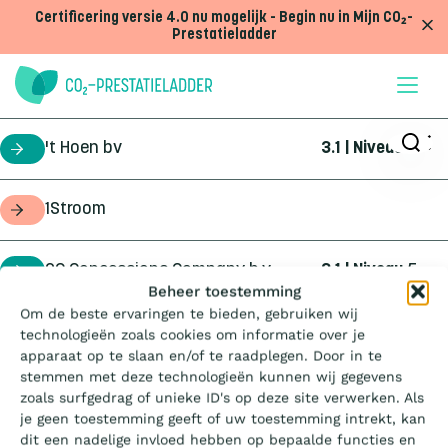
Doorgaan naar inhoud
Certificering versie 4.0 nu mogelijk - Begin nu in Mijn CO₂-
Prestatieladder
't Hoen bv
3.1 | Niveau
5
certificaathouder
1Stroom
opdrachtgever
2C Concessions Company b.v.
3.1 | Niveau
5
certificaathouder
Wat is de Ladder?
Beheer toestemming
Om de beste ervaringen te bieden, gebruiken wij
360Geo b.v.
3.1 | Niveau
3
certificaathouder
technologieën zoals cookies om informatie over je
Certificeren
apparaat op te slaan en/of te raadplegen. Door in te
stemmen met deze technologieën kunnen wij gegevens
4Infra
4.0 | Trede
3
certificaathouder
zoals surfgedrag of unieke ID's op deze site verwerken. Als
Aanbesteden
je geen toestemming geeft of uw toestemming intrekt, kan
dit een nadelige invloed hebben op bepaalde functies en