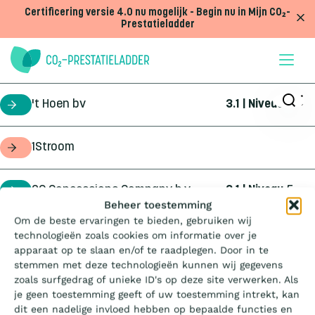
Doorgaan naar inhoud
Certificering versie 4.0 nu mogelijk - Begin nu in Mijn CO₂-
Prestatieladder
't Hoen bv
3.1 | Niveau
5
certificaathouder
1Stroom
opdrachtgever
2C Concessions Company b.v.
3.1 | Niveau
5
certificaathouder
Wat is de Ladder?
Beheer toestemming
Om de beste ervaringen te bieden, gebruiken wij
360Geo b.v.
3.1 | Niveau
3
certificaathouder
technologieën zoals cookies om informatie over je
Certificeren
apparaat op te slaan en/of te raadplegen. Door in te
stemmen met deze technologieën kunnen wij gegevens
4Infra
4.0 | Trede
3
certificaathouder
zoals surfgedrag of unieke ID's op deze site verwerken. Als
Aanbesteden
je geen toestemming geeft of uw toestemming intrekt, kan
dit een nadelige invloed hebben op bepaalde functies en