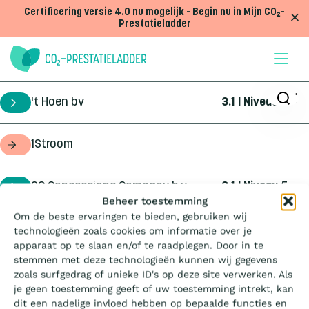
Doorgaan naar inhoud
Certificering versie 4.0 nu mogelijk - Begin nu in Mijn CO₂-
Prestatieladder
't Hoen bv
3.1 | Niveau
5
certificaathouder
1Stroom
opdrachtgever
2C Concessions Company b.v.
3.1 | Niveau
5
certificaathouder
Wat is de Ladder?
Beheer toestemming
Om de beste ervaringen te bieden, gebruiken wij
360Geo b.v.
3.1 | Niveau
3
certificaathouder
technologieën zoals cookies om informatie over je
Certificeren
apparaat op te slaan en/of te raadplegen. Door in te
stemmen met deze technologieën kunnen wij gegevens
4Infra
4.0 | Trede
3
certificaathouder
zoals surfgedrag of unieke ID's op deze site verwerken. Als
Aanbesteden
je geen toestemming geeft of uw toestemming intrekt, kan
dit een nadelige invloed hebben op bepaalde functies en