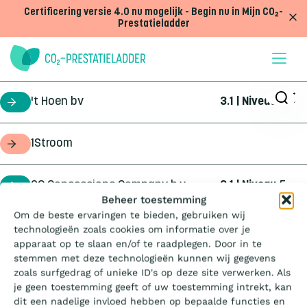
Doorgaan naar inhoud
Certificering versie 4.0 nu mogelijk - Begin nu in Mijn CO₂-
Prestatieladder
't Hoen bv
3.1 | Niveau
5
certificaathouder
1Stroom
opdrachtgever
2C Concessions Company b.v.
3.1 | Niveau
5
certificaathouder
Wat is de Ladder?
Beheer toestemming
Om de beste ervaringen te bieden, gebruiken wij
360Geo b.v.
3.1 | Niveau
3
certificaathouder
technologieën zoals cookies om informatie over je
Certificeren
apparaat op te slaan en/of te raadplegen. Door in te
stemmen met deze technologieën kunnen wij gegevens
4Infra
4.0 | Trede
3
certificaathouder
zoals surfgedrag of unieke ID's op deze site verwerken. Als
Aanbesteden
je geen toestemming geeft of uw toestemming intrekt, kan
dit een nadelige invloed hebben op bepaalde functies en