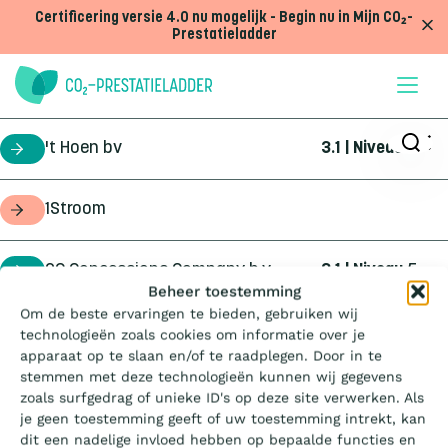
Doorgaan naar inhoud
Certificering versie 4.0 nu mogelijk - Begin nu in Mijn CO₂-
Prestatieladder
't Hoen bv
3.1 | Niveau
5
certificaathouder
1Stroom
opdrachtgever
2C Concessions Company b.v.
3.1 | Niveau
5
certificaathouder
Wat is de Ladder?
Beheer toestemming
Om de beste ervaringen te bieden, gebruiken wij
360Geo b.v.
3.1 | Niveau
3
certificaathouder
technologieën zoals cookies om informatie over je
Certificeren
apparaat op te slaan en/of te raadplegen. Door in te
stemmen met deze technologieën kunnen wij gegevens
4Infra
4.0 | Trede
3
certificaathouder
zoals surfgedrag of unieke ID's op deze site verwerken. Als
Aanbesteden
je geen toestemming geeft of uw toestemming intrekt, kan
dit een nadelige invloed hebben op bepaalde functies en