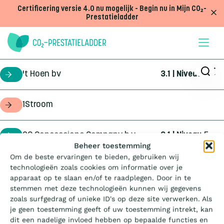
Doorgaan naar inhoud
Certificering versie 4.0 nu mogelijk - Begin nu in Mijn CO₂-
Prestatieladder
't Hoen bv
3.1 | Niveau
5
certificaathouder
1Stroom
opdrachtgever
2C Concessions Company b.v.
3.1 | Niveau
5
certificaathouder
Wat is de Ladder?
Beheer toestemming
Om de beste ervaringen te bieden, gebruiken wij
360Geo b.v.
3.1 | Niveau
3
certificaathouder
technologieën zoals cookies om informatie over je
Certificeren
apparaat op te slaan en/of te raadplegen. Door in te
stemmen met deze technologieën kunnen wij gegevens
4Infra
4.0 | Trede
3
certificaathouder
zoals surfgedrag of unieke ID's op deze site verwerken. Als
Aanbesteden
je geen toestemming geeft of uw toestemming intrekt, kan
dit een nadelige invloed hebben op bepaalde functies en