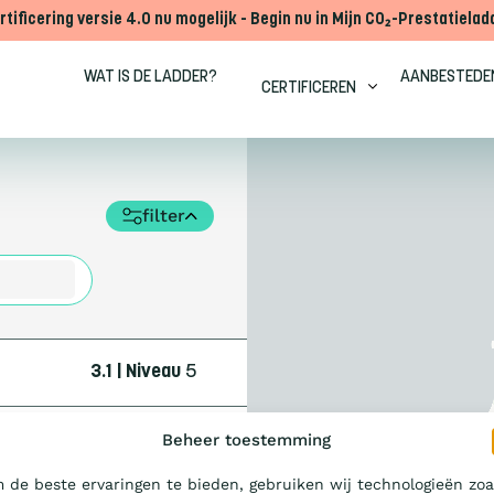
rtificering versie 4.0 nu mogelijk - Begin nu in Mijn CO₂-Prestatielad
WAT IS DE LADDER?
AANBESTEDE
CERTIFICEREN
filter
3.1 | Niveau
5
Beheer toestemming
 de beste ervaringen te bieden, gebruiken wij technologieën zoa