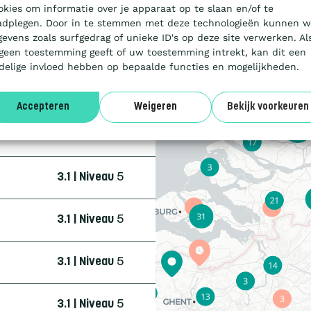
3.1 | Niveau
5
okies om informatie over je apparaat op te slaan en/of te
adplegen. Door in te stemmen met deze technologieën kunnen w
gevens zoals surfgedrag of unieke ID's op deze site verwerken. Al
3.1 | Niveau
3
 geen toestemming geeft of uw toestemming intrekt, kan dit een
delige invloed hebben op bepaalde functies en mogelijkheden.
4.0 | Trede
3
Accepteren
Weigeren
Bekijk voorkeuren
3.1 | Niveau
5
3.1 | Niveau
5
3.1 | Niveau
5
3.1 | Niveau
5
3.1 | Niveau
5