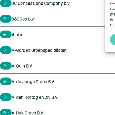
co
2C Concessions Company b.v.
certificaathouder
ra
ge
360Geo b.v.
certificaathouder
je
na
4Infra
certificaathouder
A-Garden Groenspecialisten
certificaathouder
A-Quin B.V.
certificaathouder
A. de Jonge Groen B.V.
certificaathouder
A. den Hartog en Zn. B.V.
certificaathouder
A. Hak Groep B.V.
certificaathouder