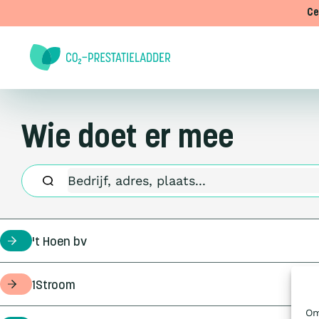
Doorgaan naar inhoud
Ce
Wie doet er mee
't Hoen bv
certificaathouder
1Stroom
opdrachtgever
Om