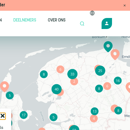
der
N
DEELNEMERS
OVER ONS
ls