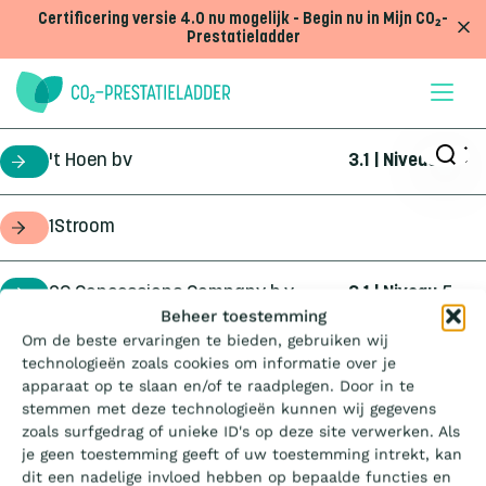
Doorgaan naar inhoud
Certificering versie 4.0 nu mogelijk - Begin nu in Mijn CO₂-
Prestatieladder
't Hoen bv
3.1 | Niveau
5
certificaathouder
1Stroom
opdrachtgever
2C Concessions Company b.v.
3.1 | Niveau
5
certificaathouder
Wat is de Ladder?
Beheer toestemming
Om de beste ervaringen te bieden, gebruiken wij
360Geo b.v.
3.1 | Niveau
3
certificaathouder
technologieën zoals cookies om informatie over je
Certificeren
apparaat op te slaan en/of te raadplegen. Door in te
stemmen met deze technologieën kunnen wij gegevens
4Infra
4.0 | Trede
3
certificaathouder
zoals surfgedrag of unieke ID's op deze site verwerken. Als
Aanbesteden
je geen toestemming geeft of uw toestemming intrekt, kan
dit een nadelige invloed hebben op bepaalde functies en