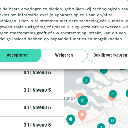
3.1 | Niveau
5
 de beste ervaringen te bieden, gebruiken wij technologieën zoa
okies om informatie over je apparaat op te slaan en/of te
3.1 | Niveau
3
adplegen. Door in te stemmen met deze technologieën kunnen w
gevens zoals surfgedrag of unieke ID's op deze site verwerken. Al
 geen toestemming geeft of uw toestemming intrekt, kan dit een
4.0 | Trede
3
delige invloed hebben op bepaalde functies en mogelijkheden.
3.1 | Niveau
5
Accepteren
Weigeren
Bekijk voorkeuren
3.1 | Niveau
5
3.1 | Niveau
5
3.1 | Niveau
5
3.1 | Niveau
5