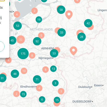
ls
ij
s