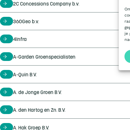
2C Concessions Company b.v.
certificaathouder
Om
co
ra
360Geo b.v.
certificaathouder
ge
je
4Infra
certificaathouder
na
A-Garden Groenspecialisten
certificaathouder
A-Quin B.V.
certificaathouder
A. de Jonge Groen B.V.
certificaathouder
A. den Hartog en Zn. B.V.
certificaathouder
A. Hak Groep B.V.
certificaathouder