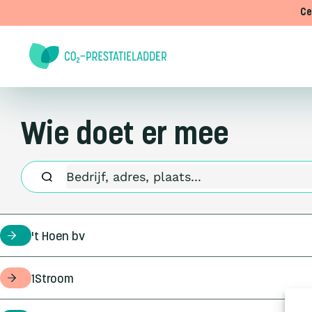
Doorgaan naar inhoud
Ce
Wie doet er mee
't Hoen bv
certificaathouder
1Stroom
opdrachtgever