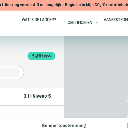
rtificering versie 4.0 nu mogelijk - Begin nu in Mijn CO₂-Prestatielad
WAT IS DE LADDER?
AANBESTEDE
CERTIFICEREN
filter
3.1 | Niveau
5
Beheer toestemming